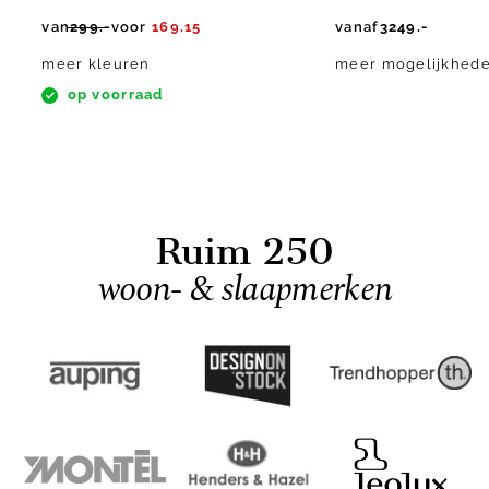
van
299.-
voor
169.15
vanaf
3249.-
meer kleuren
meer mogelijkhed
op voorraad
Ruim 250
woon- & slaapmerken