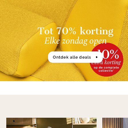
of
14
Tot 70% korting
Elke zondag open
Ontdek alle deals
Item