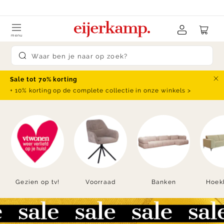
Skip to content
klanten beoordelen ons met een
9.4
menu
Submit search
Sale tot 70% korting
Slu
+ 10% korting op de complete collectie in onze winkels >
Gezien op tv!
Voorraad
Banken
Hoek
Item
1