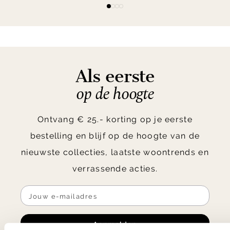
Item
item
item
item
item
1
0
1
2
3
of
4
Als eerste
op de hoogte
Ontvang € 25.- korting op je eerste
bestelling en blijf op de hoogte van de
nieuwste collecties, laatste woontrends en
verrassende acties.
Aanmelden