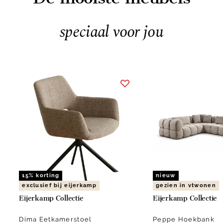
speciaal voor jou
Item
1
of
5
15% korting
nieuw
exclusief bij eijerkamp
gezien in vtwonen
Eijerkamp Collectie
Eijerkamp Collectie
Dima Eetkamerstoel
Peppe Hoekbank