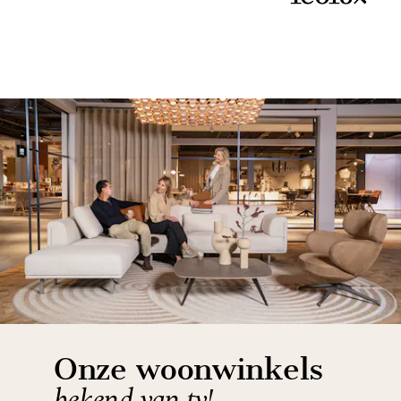
Item
1
of
11
Onze woonwinkels
bekend van tv!