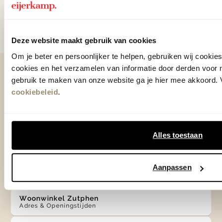
Door te abonneren op onze nieuwsbrief, ga je akkoord
met onze
Algemene voorwaarden
.
Deze website maakt gebruik van cookies
Om je beter en persoonlijker te helpen, gebruiken wij cooki
cookies en het verzamelen van informatie door derden voor 
Contact
gebruik te maken van onze website ga je hier mee akkoord. V
cookiebeleid
.
0575 - 58 36 00
+31 575 583 388
Alles toestaan
info@eijerkamp.nl
Aanpassen
Winkels
Woonwinkel Zutphen
Adres & Openingstijden