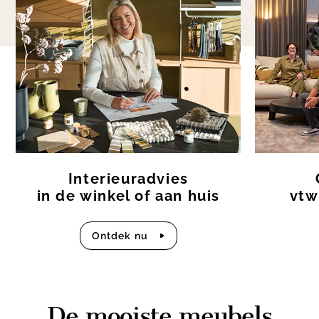
1
of
5
Interieuradvies
in de winkel of aan huis
vtw
Ontdek nu
De mooiste meubels