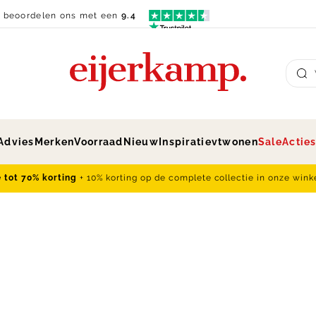
n beoordelen ons met een
9.4
Su
Advies
Merken
Voorraad
Nieuw
Inspiratie
vtwonen
Sale
Actie
e tot 70% korting
+ 10% korting op de complete collectie in onze wink