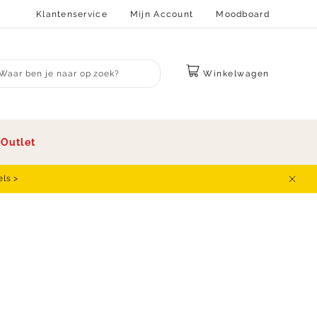
Klantenservice
Mijn Account
Moodboard
Winkelwagen
bmit search
s
Outlet
els >
Sluit