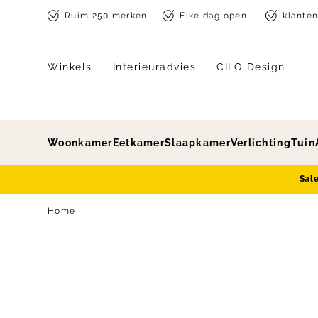
Skip to content
Ruim 250 merken
Elke dag open!
klante
Winkels
Interieuradvies
CILO Design
Woonkamer
Eetkamer
Slaapkamer
Verlichting
Tuin
Sal
Home