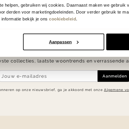
 te helpen, gebruiken wij cookies. Daarnaast maken we gebruik 
oor derden voor marketingdoeleinden. Door verder gebruik te ma
informatie bekijk je ons
cookiebeleid
.
op de hoogte
Als eerste
Aanpassen
5.- korting op je eerste bestelling en blijf op de h
ste collecties, laatste woontrends en verrassende a
Aanmelden
onneren op onze nieuwsbrief, ga je akkoord met onze
Algemene v