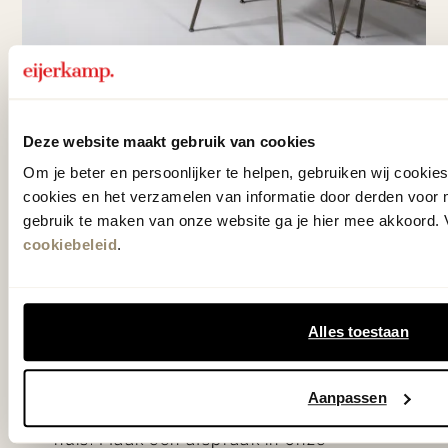
Deze website maakt gebruik van cookies
Interieuradvies
Om je beter en persoonlijker te helpen, gebruiken wij cooki
bij Eijerkamp
cookies en het verzamelen van informatie door derden voor 
gebruik te maken van onze website ga je hier mee akkoord. V
cookiebeleid
.
Ben je benieuwd hoe jouw
woonwensen vertaald kunnen worden
naar een persoonlijk interieur? Bij
Alles toestaan
Eijerkamp staan onze
interieuradviseurs voor je klaar met
Aanpassen
interieuradvies in de winkel en aan
huis. Maak een afspraak in onze