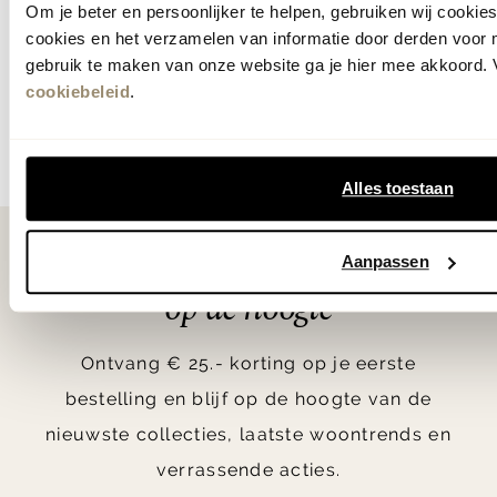
Om je beter en persoonlijker te helpen, gebruiken wij cooki
cookies en het verzamelen van informatie door derden voor 
Matras
M
gebruik te maken van onze website ga je hier mee akkoord. V
advies
L
cookiebeleid
.
lees meer
Alles toestaan
Als eerste
Aanpassen
op de hoogte
Ontvang € 25.- korting op je eerste
bestelling en blijf op de hoogte van de
nieuwste collecties, laatste woontrends en
verrassende acties.