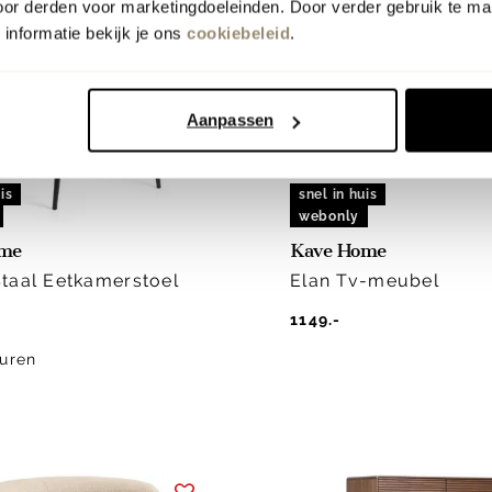
oor derden voor marketingdoeleinden. Door verder gebruik te ma
informatie bekijk je ons
cookiebeleid
.
Aanpassen
is
snel in huis
webonly
ome
Kave Home
taal Eetkamerstoel
Elan Tv-meubel
1149.-
uren