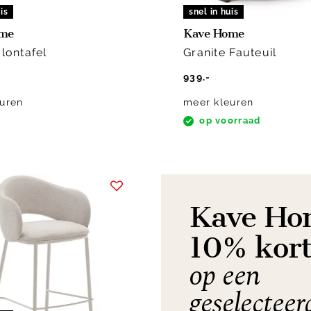
is
snel in huis
ome
Kave Home
alontafel
Granite Fauteuil
939.-
uren
meer kleuren
op voorraad
Kave Ho
10% kort
op een
geselecteer