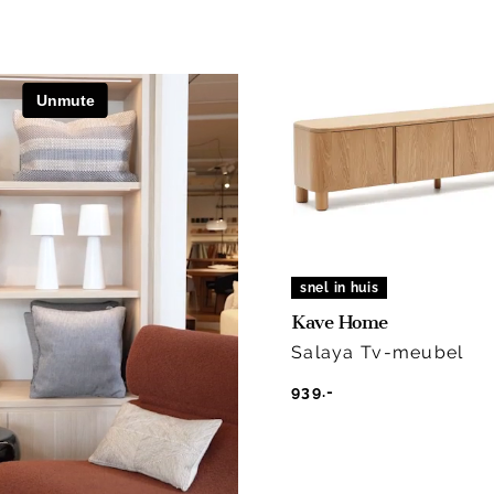
snel in huis
Kave Home
Salaya Tv-meubel
939.-