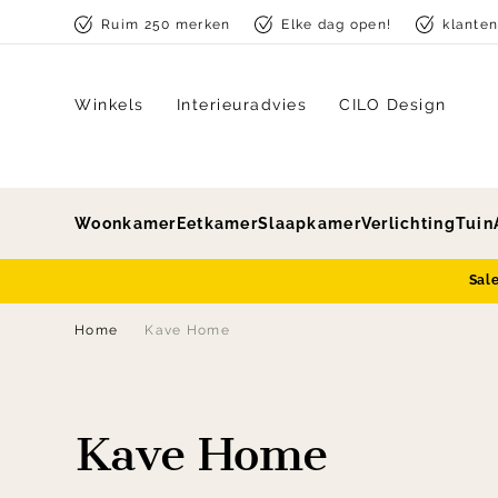
Skip to content
Ruim 250 merken
Elke dag open!
klante
Winkels
Interieuradvies
CILO Design
Woonkamer
Eetkamer
Slaapkamer
Verlichting
Tuin
Sal
Home
Kave Home
Kave Home