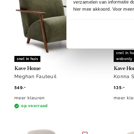
verzamelen van informatie d
hier mee akkoord. Voor meer 
snel in hu
snel in huis
webonly
Kave Home
Kave H
Meghan Fauteuil
Konna S
549.-
135.-
meer kleuren
meer kle
op voorraad