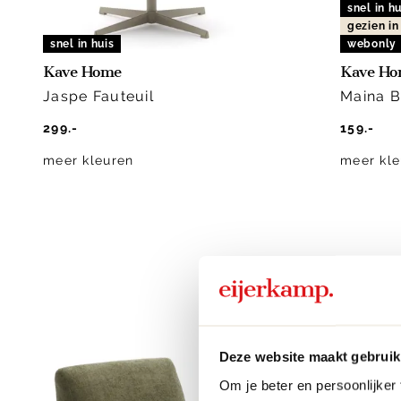
snel in hu
gezien i
snel in huis
webonly
Kave Home
Kave H
Jaspe Fauteuil
Maina B
299.-
159.-
meer kleuren
meer kle
Deze website maakt gebruik
Om je beter en persoonlijker