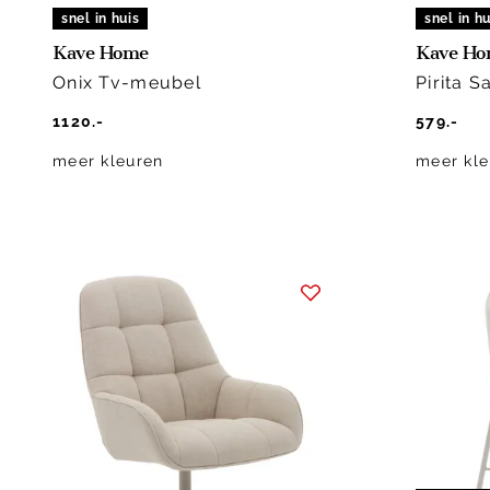
snel in huis
snel in hu
Kave Home
Kave H
Onix Tv-meubel
Pirita S
1120.-
579.-
meer kleuren
meer kle