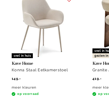
snel in hu
snel in huis
gezien i
Kave Home
Kave H
Konna Staal Eetkamerstoel
Granite
149.-
419.-
meer kleuren
meer kle
op voorraad
op vo