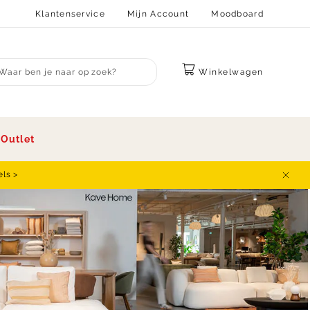
Klantenservice
Mijn Account
Moodboard
Winkelwagen
bmit search
s
Outlet
els >
Sluit