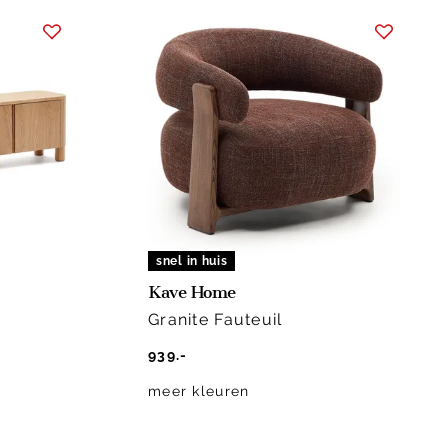
snel in huis
Kave Home
Granite Fauteuil
939.-
meer kleuren