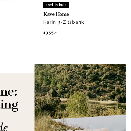
snel in huis
Kave Home
Karin 3-Zitsbank
1355.-
me:
ing
de