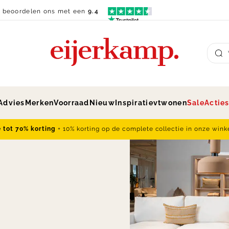
n beoordelen ons met een
9.4
Su
Advies
Merken
Voorraad
Nieuw
Inspiratie
vtwonen
Sale
Actie
e tot 70% korting
+ 10% korting op de complete collectie in onze wink