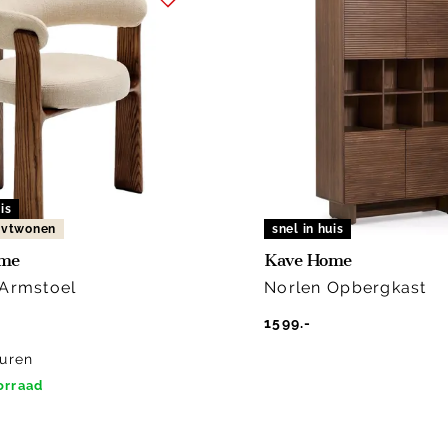
is
n vtwonen
snel in huis
ome
Kave Home
 Armstoel
Norlen Opbergkast
1599.-
uren
orraad