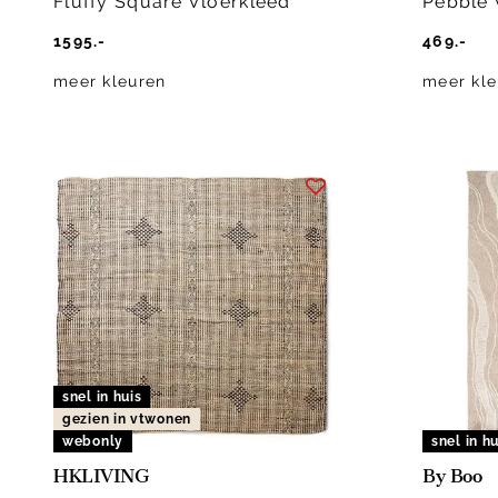
Fluffy Square Vloerkleed
Pebble 
1595.-
469.-
meer kleuren
meer kle
snel in huis
gezien in vtwonen
webonly
snel in hu
HKLIVING
By Boo