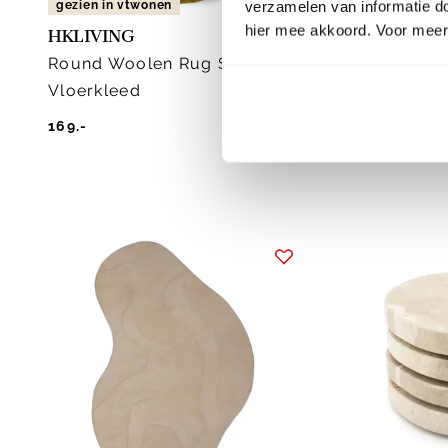
verzamelen van informatie d
gezien in vtwonen
hier mee akkoord. Voor meer 
HKLIVING
Trendho
Round Woolen Rug Seaweed
Verniss
Vloerkleed
Vloerkl
169.-
569.-