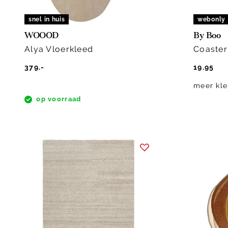
snel in huis
webonly
WOOOD
By Boo
Alya Vloerkleed
Coaster
379.-
19.95
meer kle
op voorraad