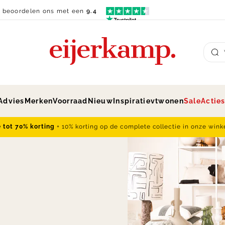
n beoordelen ons met een
9.4
Su
Advies
Merken
Voorraad
Nieuw
Inspiratie
vtwonen
Sale
Actie
e tot 70% korting
+ 10% korting op de complete collectie in onze wink