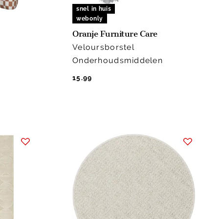
snel in huis
webonly
Oranje Furniture Care
Veloursborstel
Onderhoudsmiddelen
15.99