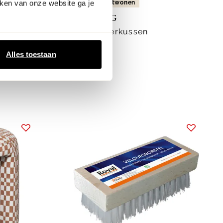
ken van onze website ga je
gezien in vtwonen
HKLIVING
Tokyo Sierkussen
24.95
Alles toestaan