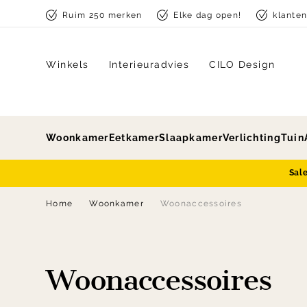
Skip to content
Ruim 250 merken
Elke dag open!
klante
Winkels
Interieuradvies
CILO Design
Woonkamer
Eetkamer
Slaapkamer
Verlichting
Tuin
Sal
Home
Woonkamer
Woonaccessoires
Woonaccessoires