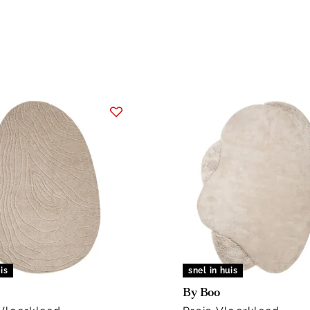
is
snel in huis
By Boo