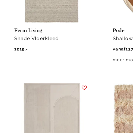
Ferm Living
Pode
Shade Vloerkleed
Shallow
1219.-
vanaf
137
meer mo