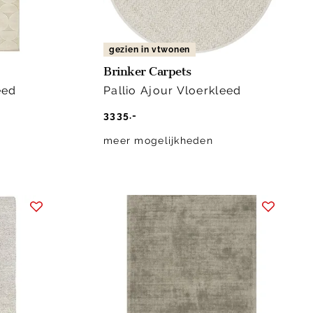
gezien in vtwonen
Brinker Carpets
eed
Pallio Ajour Vloerkleed
3335.-
meer mogelijkheden