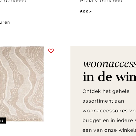
Vloerkleed
Praia Vloerkleed
599.-
uren
woonaccess
in de wi
Ontdek het gehele
assortiment aan
woonaccessoires vo
budget en in iedere st
is
een van onze winkel