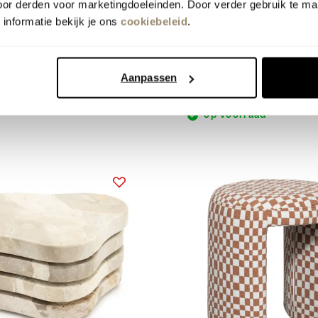
oor derden voor marketingdoeleinden. Door verder gebruik te ma
nieuw
informatie bekijk je ons
cookiebeleid
.
pper
Montèl
age Organisch
Elay Vloerkleed
eed
van
249.-
voor
224.10
Aanpassen
meer kleuren
op voorraad