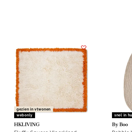
Prijs
Acties
Maat
gezien in vtwonen
webonly
snel in hu
HKLIVING
By Boo