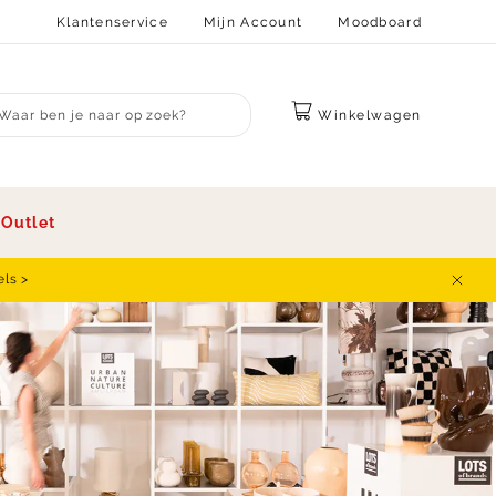
Klantenservice
Mijn Account
Moodboard
Winkelwagen
bmit search
s
Outlet
els >
Sluit