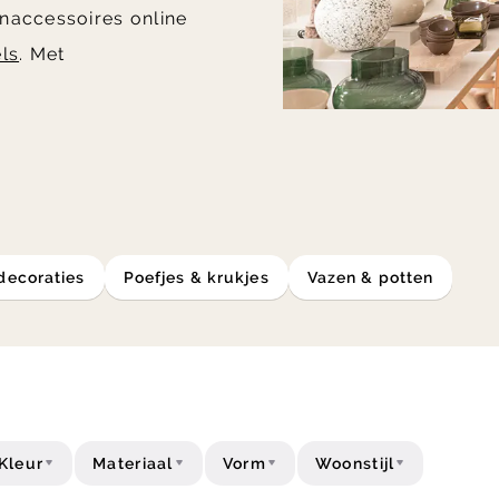
onaccessoires online
ls
. Met
decoraties
Poefjes & krukjes
Vazen & potten
Kleur
Materiaal
Vorm
Woonstijl