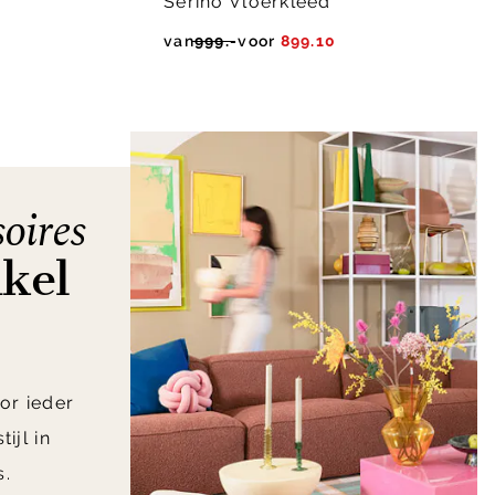
Serino Vloerkleed
van
999.-
voor
899.10
oires
nkel
or ieder
ijl in
s.