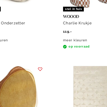
snel in huis
WOOOD
 Onderzetter
Charlie Krukje
119.-
uren
meer kleuren
op voorraad