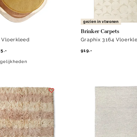
gezien in vtwonen
Brinker Carpets
 Vloerkleed
Graphix 3164 Vloerkl
5.-
919.-
gelijkheden