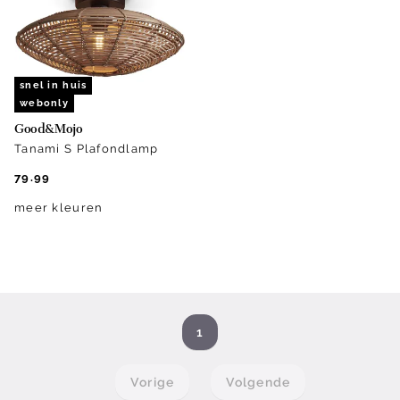
snel in huis
webonly
Good&Mojo
Tanami S Plafondlamp
79.99
meer kleuren
1
Vorige
Volgende