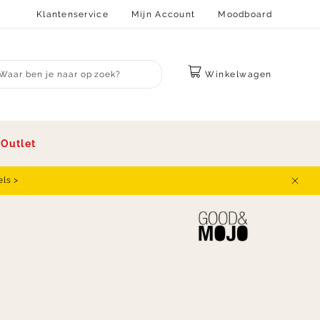
Klantenservice
Mijn Account
Moodboard
Winkelwagen
bmit search
s
Outlet
els >
Sluit