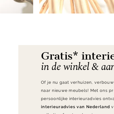
Item
1
of
4
Gratis* interi
in de winkel & aa
Of je nu gaat verhuizen, verbouw
naar nieuwe meubels! Met ons pr
persoonlijke interieuradvies ont
interieuradvies van Nederland
v