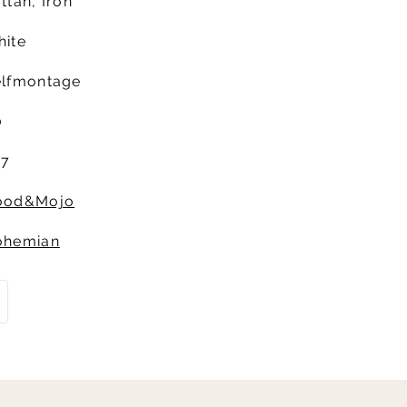
ttan, Iron
ite
elfmontage
0
27
ood&Mojo
ohemian