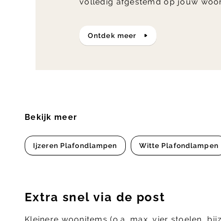
volledig afgestemd op jouw woo
ontdek meer
Bekijk meer
Ijzeren Plafondlampen
Witte Plafondlampen
Extra snel via de post
Kleinere woonitems (o.a. max. vier stoelen, bij