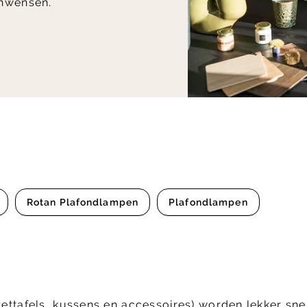
nwensen.
Rotan Plafondlampen
Plafondlampen
zettafels, kussens en accessoires) worden lekker snel