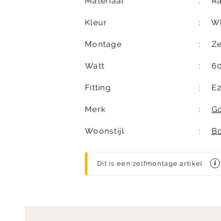
Materiaal
Ra
Kleur
Wh
Montage
Z
Watt
6
Fitting
E
Merk
G
Woonstijl
B
Dit is een zelfmontage artikel