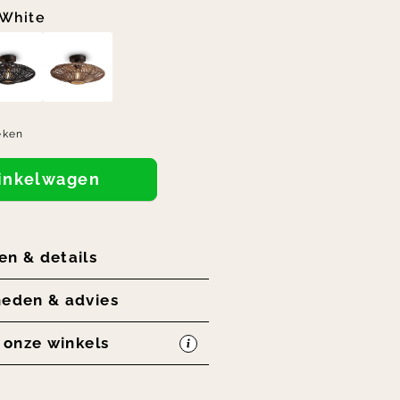
White
eken
winkelwagen
en & details
heden & advies
n onze winkels