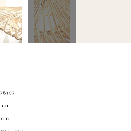
s
676107
0 cm
7 cm