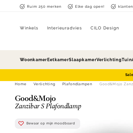
Skip to content
Ruim 250 merken
Elke dag open!
klante
Winkels
Interieuradvies
CILO Design
Woonkamer
Eetkamer
Slaapkamer
Verlichting
Tuin
Sal
Home
Verlichting
Plafondlampen
Good&Mojo Zanz
Good&Mojo
Zanzibar S Plafondlamp
Bewaar op mijn moodboard