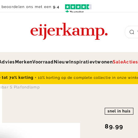
n beoordelen ons met een
9.4
Su
Advies
Merken
Voorraad
Nieuw
Inspiratie
vtwonen
Sale
Actie
e tot 70% korting
+ 10% korting op de complete collectie in onze wink
ibar S Plafondlamp
snel in huis
89.99