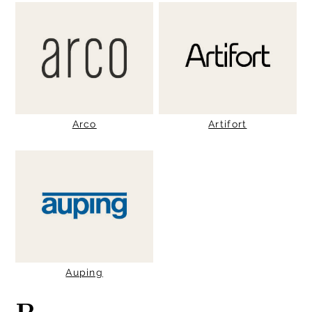
Arco
Artifort
Auping