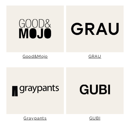
Good&Mojo
GRAU
Graypants
GUBI