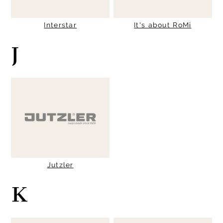
Interstar
It's about RoMi
J
Jutzler
K