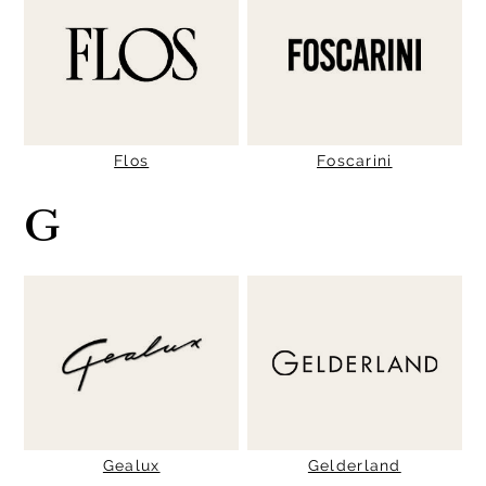
Flos
Foscarini
G
Gealux
Gelderland