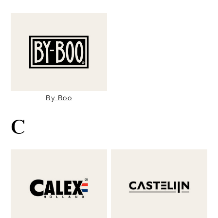
By Boo
C