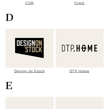
COR
Crest
D
Design on Stock
DTP Home
E