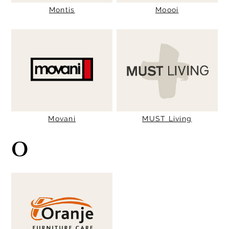
Montis
Moooi
Movani
MUST Living
O