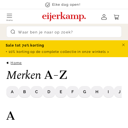
Skip to content
Elke dag open!
menu
Submit search
Sale tot 70% korting
Slu
+ 10% korting op de complete collectie in onze winkels >
Home
Merken
A-Z
A
B
C
D
E
F
G
H
I
J
A