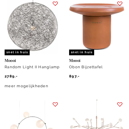
snel in huis
snel in huis
Moooi
Moooi
Random Light II Hanglamp
Obon Bijzettafel
2789.-
897.-
meer mogelijkheden