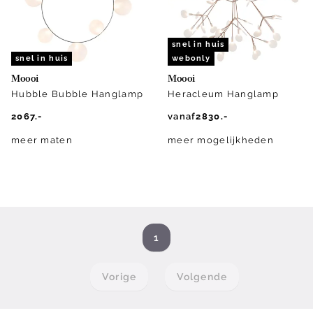
snel in huis
snel in huis
webonly
Moooi
Moooi
Hubble Bubble Hanglamp
Heracleum Hanglamp
2067.-
vanaf
2830.-
meer maten
meer mogelijkheden
1
Vorige
Volgende