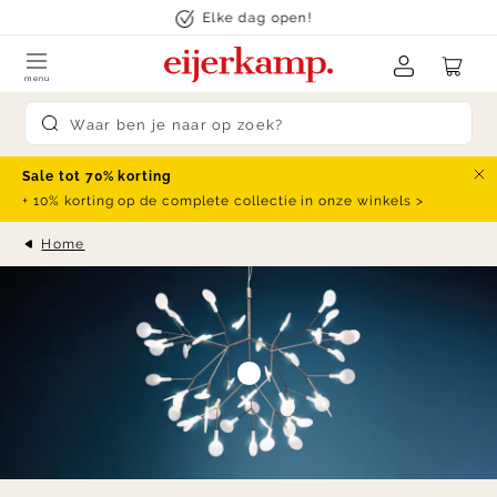
Skip to content
Elke dag open!
menu
Submit search
Sale tot 70% korting
Slu
+ 10% korting op de complete collectie in onze winkels >
Home