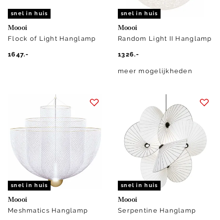
snel in huis
snel in huis
Moooi
Moooi
Flock of Light Hanglamp
Random Light II Hanglamp
1647.-
1326.-
meer mogelijkheden
snel in huis
snel in huis
Moooi
Moooi
Meshmatics Hanglamp
Serpentine Hanglamp