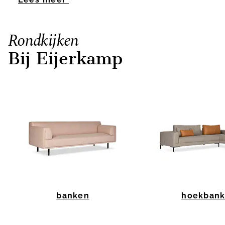
Rondkijken
Bij Eijerkamp
banken
hoekban
Item