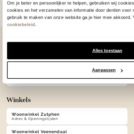
Om je beter en persoonlijker te helpen, gebruiken wij cooki
Door te abonneren op onze nieuwsbrief, ga je akkoord
cookies en het verzamelen van informatie door derden voor 
met onze
Algemene voorwaarden
.
gebruik te maken van onze website ga je hier mee akkoord. V
cookiebeleid
.
Contact
Alles toestaan
0575 - 58 36 00
+31 575 583 388
Aanpassen
info@eijerkamp.nl
Winkels
Woonwinkel Zutphen
Adres & Openingstijden
Woonwinkel Veenendaal