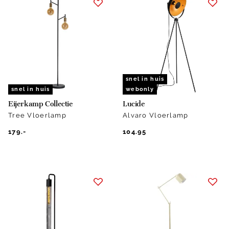
snel in huis
snel in huis
webonly
Eijerkamp Collectie
Lucide
Tree Vloerlamp
Alvaro Vloerlamp
179.-
104.95