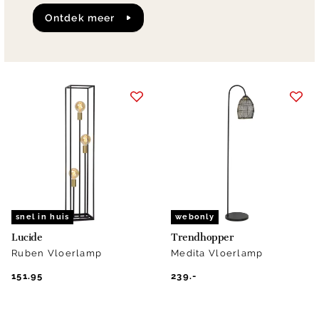
ontdek meer
snel in huis
webonly
Lucide
Trendhopper
Ruben Vloerlamp
Medita Vloerlamp
151.95
239.-