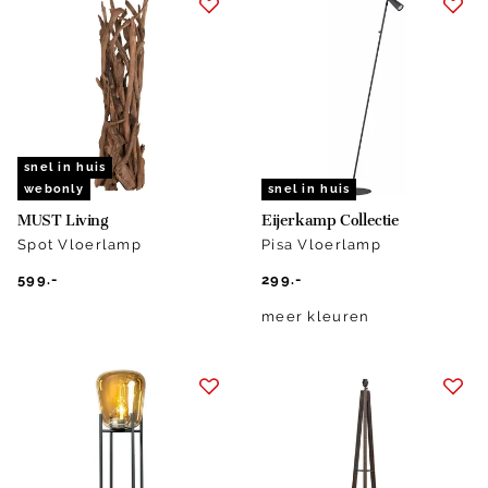
snel in huis
webonly
snel in huis
MUST Living
Eijerkamp Collectie
Spot Vloerlamp
Pisa Vloerlamp
599.-
299.-
meer kleuren