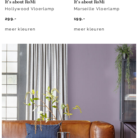
It's about RoMi
It's about RoMi
Hollywood Vloerlamp
Marseille Vloerlamp
299.-
199.-
meer kleuren
meer kleuren