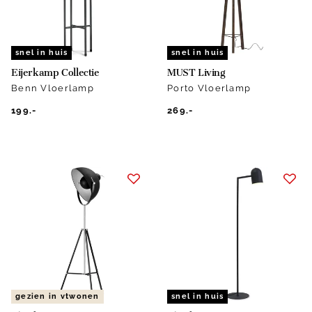
snel in huis
snel in huis
Eijerkamp Collectie
MUST Living
Benn Vloerlamp
Porto Vloerlamp
199.-
269.-
gezien in vtwonen
snel in huis