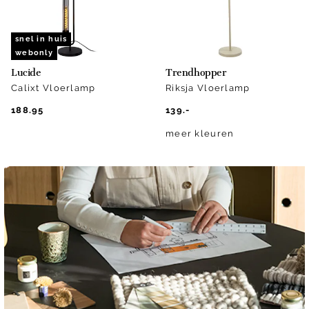
snel in huis
webonly
Lucide
Trendhopper
Calixt Vloerlamp
Riksja Vloerlamp
188.95
139.-
meer kleuren