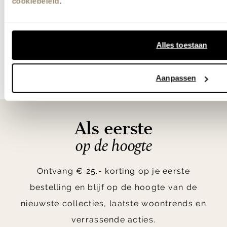
cookiebeleid
.
Banken
Hoekban
Alles toestaan
Item
1
Aanpassen
of
10
Als eerste
op de hoogte
Ontvang € 25.- korting op je eerste
bestelling en blijf op de hoogte van de
nieuwste collecties, laatste woontrends en
verrassende acties.