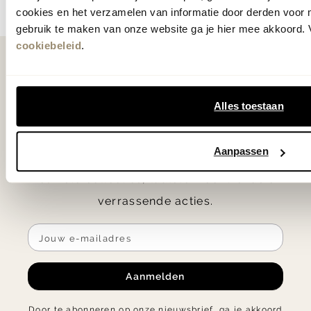
cookies en het verzamelen van informatie door derden voor 
gebruik te maken van onze website ga je hier mee akkoord. V
cookiebeleid
.
Als eerste
op de hoogte
Alles toestaan
Ontvang € 25.- korting op je eerste
Aanpassen
bestelling en blijf op de hoogte van de
nieuwste collecties, laatste woontrends en
verrassende acties.
Aanmelden
Door te abonneren op onze nieuwsbrief, ga je akkoord