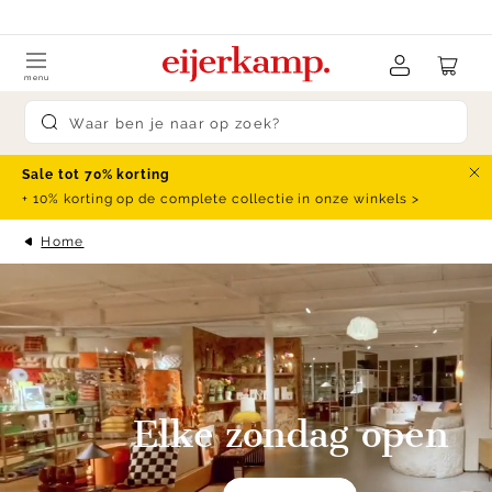
Skip to content
klanten beoordelen ons met een
9.4
menu
Submit search
Sale tot 70% korting
Slu
+ 10% korting op de complete collectie in onze winkels >
Home
Elke zondag open