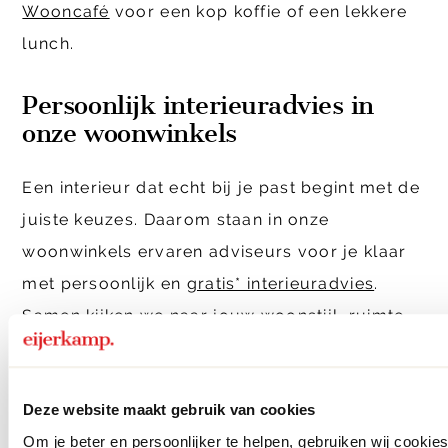
Wooncafé
voor een kop koffie of een lekkere
lunch.
Persoonlijk interieuradvies in
onze woonwinkels
Een interieur dat echt bij je past begint met de
juiste keuzes. Daarom staan in onze
woonwinkels ervaren adviseurs voor je klaar
met persoonlijk en
gratis* interieuradvies
.
Samen kijken we naar jouw woonstijl, ruimte
en wensen en helpen we je bij het combineren
van meubels, kleuren en materialen. Zo maak
Deze website maakt gebruik van cookies
je keuzes waar je jarenlang plezier van hebt.
Om je beter en persoonlijker te helpen, gebruiken wij cooki
Thuis begint bij Eijerkamp.