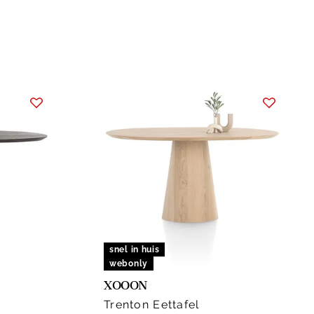
snel in huis
webonly
XOOON
Trenton Eettafel