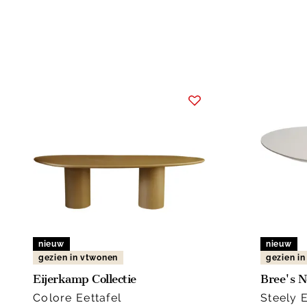
nieuw
nieuw
gezien in vtwonen
gezien i
Eijerkamp Collectie
Bree's 
Colore Eettafel
Steely E