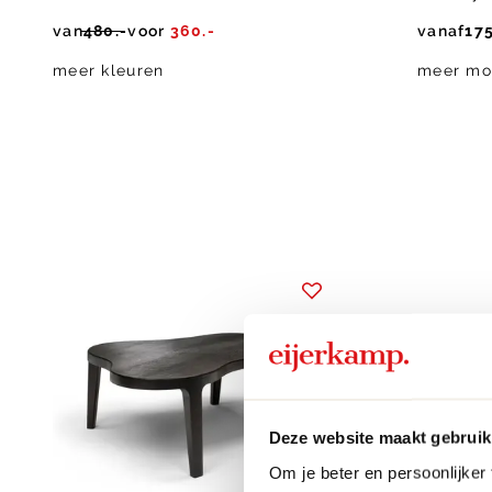
van
480.-
voor
360.-
vanaf
175
meer kleuren
meer mo
Deze website maakt gebruik
Om je beter en persoonlijker