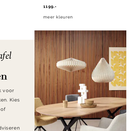
1199.-
meer kleuren
afel
en
k voor
ken. Kies
 of
dviseren