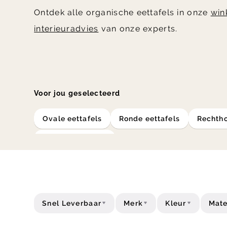
Ontdek alle organische eettafels in onze
win
interieuradvies
van onze experts.
Voor jou geselecteerd
ovale eettafels
ronde eettafels
Rechth
houten eettafels
Snel Leverbaar
Merk
Kleur
Mate
Acties
Formaat