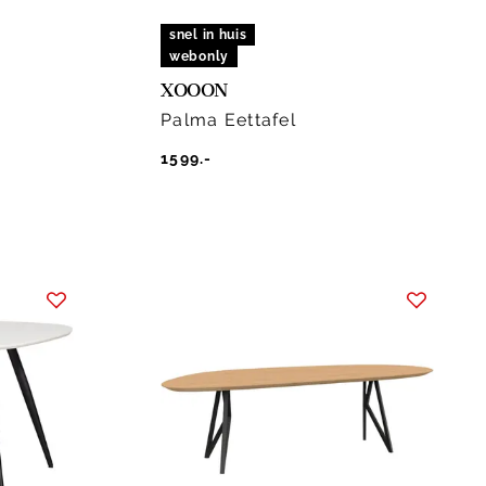
snel in huis
webonly
XOOON
Palma Eettafel
1599.-