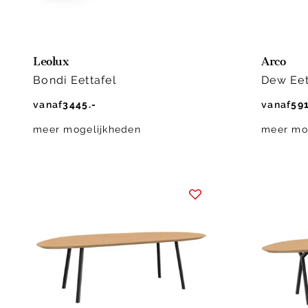
Leolux
Arco
Bondi Eettafel
Dew Eet
vanaf
3445.-
vanaf
591
meer mogelijkheden
meer mo