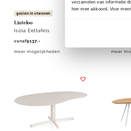
verzamelen van informatie d
hier mee akkoord. Voor meer 
gezien in vtwonen
Linteloo
Trendho
Isola Eettafels
Haiko O
vanaf
9137.-
1299.-
meer mogelijkheden
meer mo