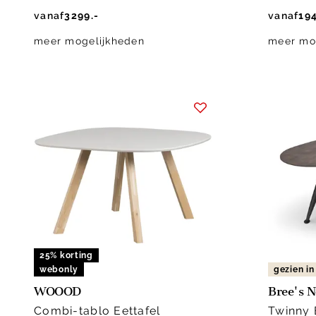
vanaf
3299.-
vanaf
194
meer mogelijkheden
meer mo
25% korting
webonly
gezien i
WOOOD
Bree's 
Combi-tablo Eettafel
Twinny 