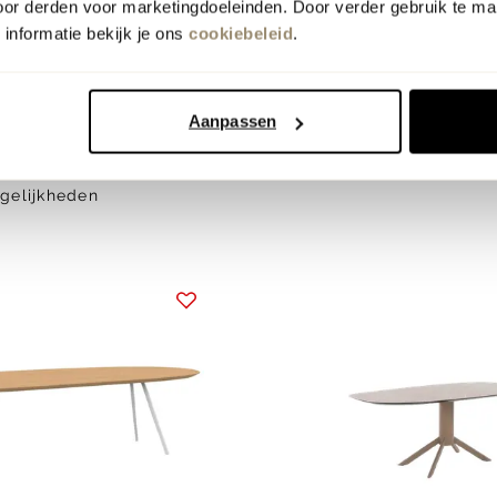
oor derden voor marketingdoeleinden. Door verder gebruik te ma
informatie bekijk je ons
cookiebeleid
.
pper
Feelings Wonen
rganisch Eettafel
Geronimo Eettafel
Aanpassen
van
1308.-
voor
1299.-
gelijkheden