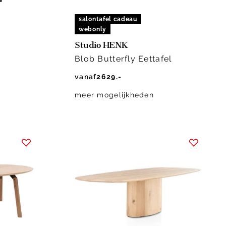
salontafel cadeau
webonly
Studio HENK
Blob Butterfly Eettafel
vanaf
2629.-
meer mogelijkheden