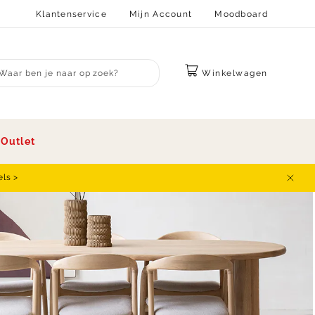
Klantenservice
Mijn Account
Moodboard
Winkelwagen
bmit search
s
Outlet
els >
Sluit