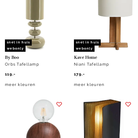
snel in huis
snel in huis
webonly
webonly
By Boo
Kave Home
Orbs Tafellamp
Niani Tafellamp
119.-
179.-
meer kleuren
meer kleuren