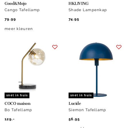
Good&Mojo
HKLIVING
Cango Tafellamp
Shade Lampenkap
79.99
74.95
meer kleuren
snel in huis
snel in huis
COCO maison
Lucide
Bo Tafellamp
Siemon Tafellamp
129.-
56.95