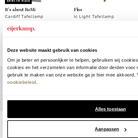
snel in huis
It's about RoMi
Flos
Cardiff Tafellamp
Ic Light Tafellamp
69.99
545.-
meer kleuren
Deze website maakt gebruik van cookies
Om je beter en persoonlijker te helpen, gebruiken wij cooki
cookies en het verzamelen van informatie door derden voor 
gebruik te maken van onze website ga je hier mee akkoord. V
1
2
3
4
5
cookiebeleid
.
Vorige
Volgende
Alles toestaan
Tafellampen
Aanpassen