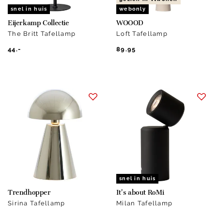
snel in huis
webonly
Eijerkamp Collectie
WOOOD
The Britt Tafellamp
Loft Tafellamp
44.-
89.95
snel in huis
Trendhopper
It's about RoMi
Sirina Tafellamp
Milan Tafellamp