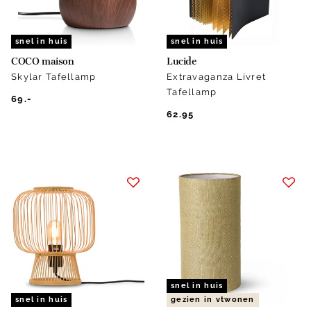
snel in huis
snel in huis
COCO maison
Lucide
Skylar Tafellamp
Extravaganza Livret
Tafellamp
69.-
62.95
snel in huis
snel in huis
gezien in vtwonen