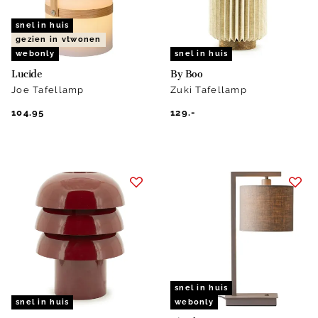
snel in huis
gezien in vtwonen
webonly
snel in huis
Lucide
By Boo
Joe Tafellamp
Zuki Tafellamp
104.95
129.-
snel in huis
snel in huis
webonly