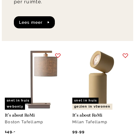
per ruimte.
Lees meer
snel in huis
snel in huis
webonly
gezien in vtwonen
It's about RoMi
It's about RoMi
Boston Tafellamp
Milan Tafellamp
149.-
99.99