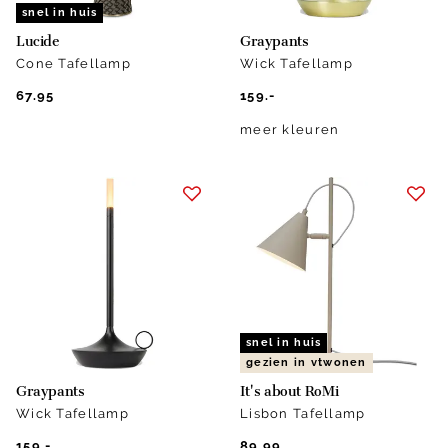
snel in huis
Lucide
Graypants
Cone Tafellamp
Wick Tafellamp
67.95
159.-
meer kleuren
snel in huis
gezien in vtwonen
Graypants
It's about RoMi
Wick Tafellamp
Lisbon Tafellamp
159.-
89.99