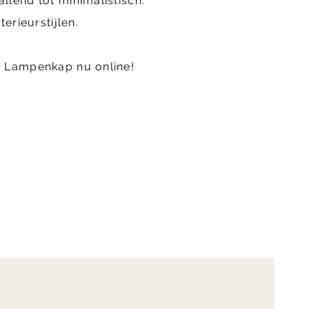
lend tot minimalistisch.
erieurstijlen.
e Lampenkap nu online!