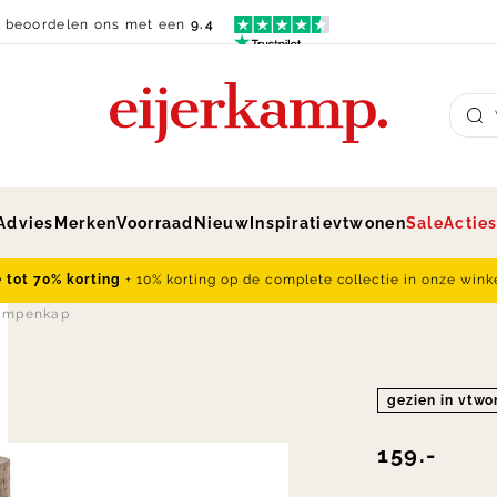
n beoordelen ons met een
9.4
Su
Advies
Merken
Voorraad
Nieuw
Inspiratie
vtwonen
Sale
Actie
e tot 70% korting
+ 10% korting op de complete collectie in onze wink
ampenkap
gezien in vtw
159.-