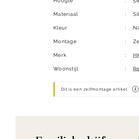
Hoogte
5
Materiaal
Si
Kleur
Na
Montage
Z
Merk
H
Woonstijl
Re
Dit is een zelfmontage artikel