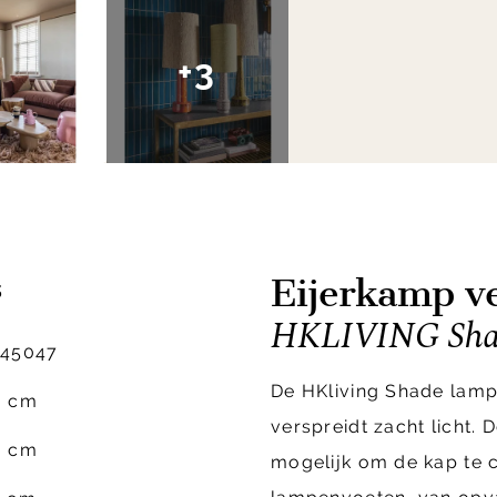
+3
Eijerkamp ve
s
HKLIVING Sha
645047
De HKliving Shade lamp
6 cm
verspreidt zacht licht. 
6 cm
mogelijk om de kap te 