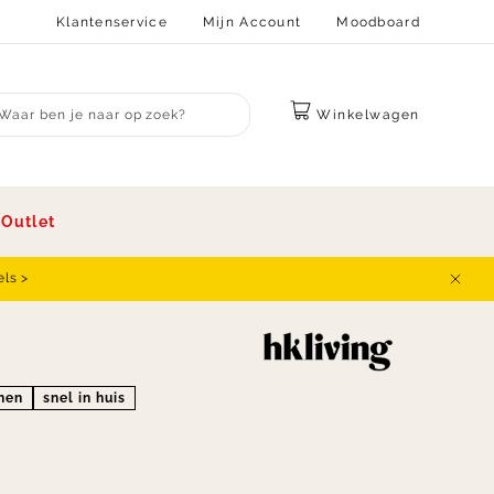
Klantenservice
Mijn Account
Moodboard
Winkelwagen
bmit search
s
Outlet
els >
Sluit
onen
snel in huis