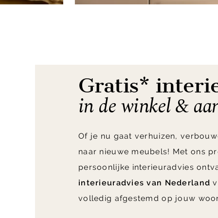
Item
1
of
7
Gratis* interi
in de winkel & aa
Of je nu gaat verhuizen, verbouw
naar nieuwe meubels! Met ons pr
persoonlijke interieuradvies ont
interieuradvies van Nederland
v
volledig afgestemd op jouw woo