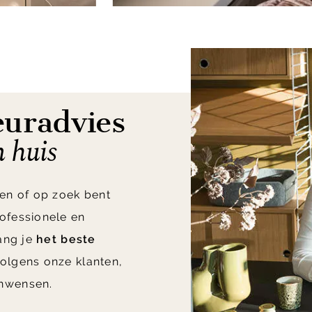
euradvies
n huis
en of op zoek bent
ofessionele en
vang je
het beste
olgens onze klanten,
nwensen.