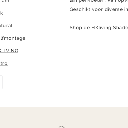
lampenvoeten, van opval
8 cm
Geschikt voor diverse int
lk
tural
Shop de HKliving Shad
elfmontage
KLIVING
tro