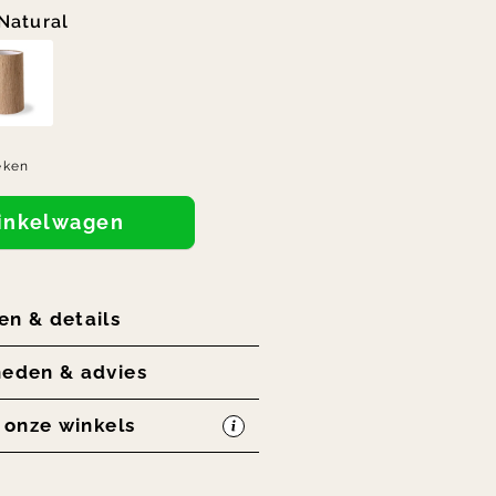
Natural
eken
winkelwagen
en & details
heden & advies
n onze winkels