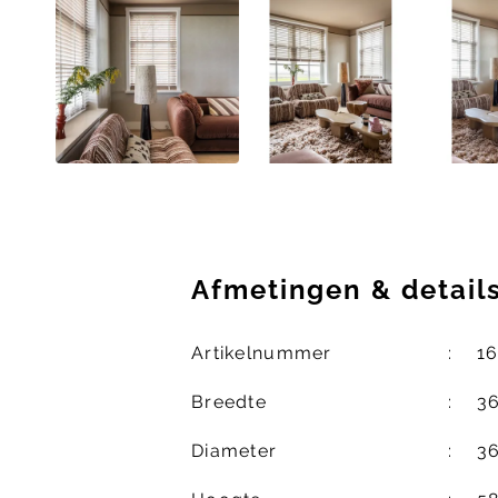
Afmetingen
&
detail
Artikelnummer
1
Breedte
3
Diameter
3