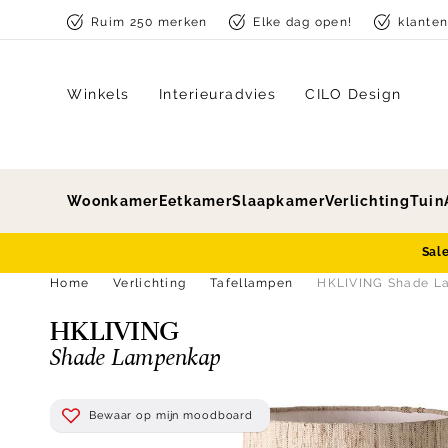
Skip to content
Ruim 250 merken
Elke dag open!
klante
Winkels
Interieuradvies
CILO Design
Woonkamer
Eetkamer
Slaapkamer
Verlichting
Tuin
Sal
Home
Verlichting
Tafellampen
HKLIVING Shade L
HKLIVING
Shade Lampenkap
Bewaar op mijn moodboard