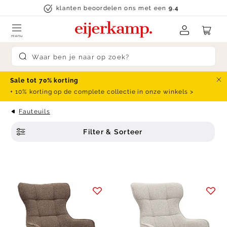
Skip to content
klanten beoordelen ons met een
9.4
menu
Submit search
Sale tot 70% korting
Slu
+ 10% korting op de complete collectie in onze winkels >
Fauteuils
Filter & Sorteer