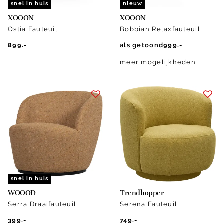
snel in huis
nieuw
XOOON
XOOON
Ostia Fauteuil
Bobbian Relaxfauteuil
899.-
als getoond
999.-
meer mogelijkheden
snel in huis
WOOOD
Trendhopper
Serra Draaifauteuil
Serena Fauteuil
399.-
749.-