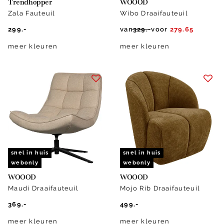
Trendhopper
WOOOD
Zala Fauteuil
Wibo Draaifauteuil
299.-
van
329.-
voor
279.65
meer kleuren
meer kleuren
snel in huis
snel in huis
webonly
webonly
WOOOD
WOOOD
Maudi Draaifauteuil
Mojo Rib Draaifauteuil
369.-
499.-
meer kleuren
meer kleuren