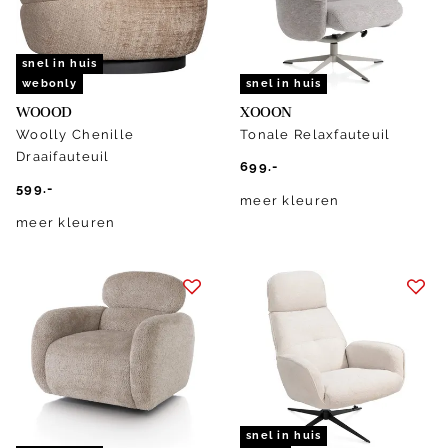
snel in huis
webonly
snel in huis
WOOOD
XOOON
Woolly Chenille
Tonale Relaxfauteuil
Draaifauteuil
699.-
599.-
meer kleuren
meer kleuren
snel in huis