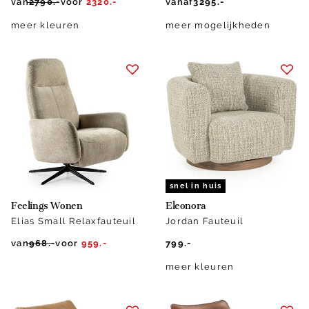
van
2790.-
voor
2320.-
vanaf
3295.-
meer kleuren
meer mogelijkheden
snel in huis
Feelings Wonen
Eleonora
Elias Small Relaxfauteuil
Jordan Fauteuil
van
968.-
voor
959.-
799.-
meer kleuren