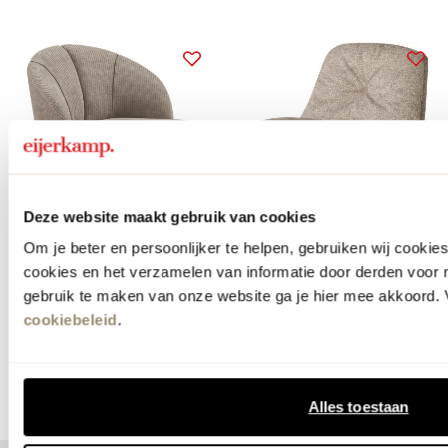
snel in huis
15% korting
Deze website maakt gebruik van cookies
webonly
webonly
Om je beter en persoonlijker te helpen, gebruiken wij cooki
WOOOD
WOOOD
cookies en het verzamelen van informatie door derden voor 
Mojo Rib Draaifauteuil
Arve Draaifauteuil
gebruik te maken van onze website ga je hier mee akkoord. V
499.-
van
349.-
voor
296.65
cookiebeleid
.
meer kleuren
Alles toestaan