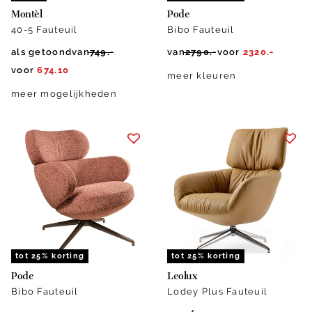
Montèl
Pode
40-5 Fauteuil
Bibo Fauteuil
als getoond
van
749.-
van
2790.-
voor
2320.-
voor
674.10
meer kleuren
meer mogelijkheden
tot 25% korting
tot 25% korting
Pode
Leolux
Bibo Fauteuil
Lodey Plus Fauteuil