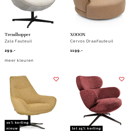
Trendhopper
XOOON
Zala Fauteuil
Cervos Draaifauteuil
299.-
1199.-
meer kleuren
10% korting
nieuw
tot 25% korting