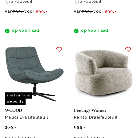
Tjip Fauteuil
Tjip Fauteuil
van
799.-
voor
599.-
van
799.-
voor
599.-
op voorraad
op voorraad
snel in huis
webonly
WOOOD
Feelings Wonen
Maudi Draaifauteuil
Renzo Draaifauteuil
369.-
699.-
meer kleuren
meer kleuren