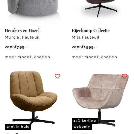
Henders en Hazel
Eijerkamp Collectie
Murcial Fauteuil
Mila Fauteuil
vanaf
799.-
vanaf
1599.-
meer mogelijkheden
meer mogelijkheden
15% korting
snel in huis
webonly