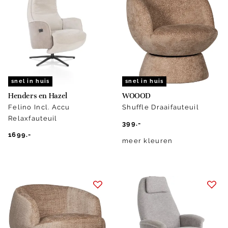
snel in huis
snel in huis
Henders en Hazel
WOOOD
Felino Incl. Accu
Shuffle Draaifauteuil
Relaxfauteuil
399.-
1699.-
meer kleuren