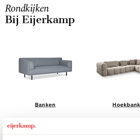
Rondkijken
Bij Eijerkamp
Banken
Hoekban
Item
1