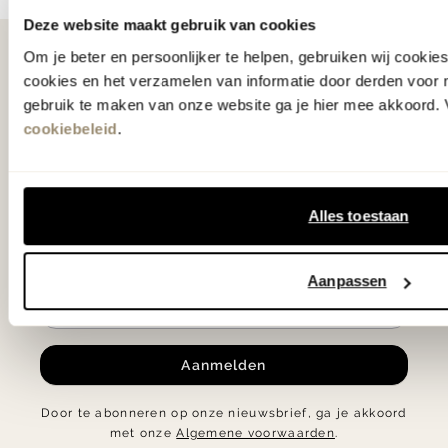
of
Deze website maakt gebruik van cookies
10
Om je beter en persoonlijker te helpen, gebruiken wij cooki
Als eerste
cookies en het verzamelen van informatie door derden voor 
op de hoogte
gebruik te maken van onze website ga je hier mee akkoord. V
cookiebeleid
.
Ontvang € 25.- korting op je eerste
bestelling en blijf op de hoogte van de
Alles toestaan
nieuwste collecties, laatste woontrends en
verrassende acties.
Aanpassen
Aanmelden
Door te abonneren op onze nieuwsbrief, ga je akkoord
met onze
Algemene voorwaarden
.