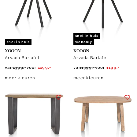
snel in huis
snel in huis
webonly
XOOON
XOOON
Arvada Bartafel
Arvada Bartafel
van
1399.-
voor
1199.-
van
1399.-
voor
1199.-
meer kleuren
meer kleuren