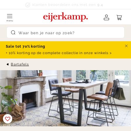
Skip to content
klanten beoordelen ons met een
9.4
menu
Submit search
Sale tot 70% korting
Slu
+ 10% korting op de complete collectie in onze winkels >
Bartafels