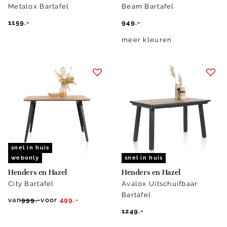
Metalox Bartafel
Beam Bartafel
1159.-
949.-
meer kleuren
snel in huis
webonly
snel in huis
Henders en Hazel
Henders en Hazel
City Bartafel
Avalox Uitschuifbaar
Bartafel
van
999.-
voor
499.-
1249.-