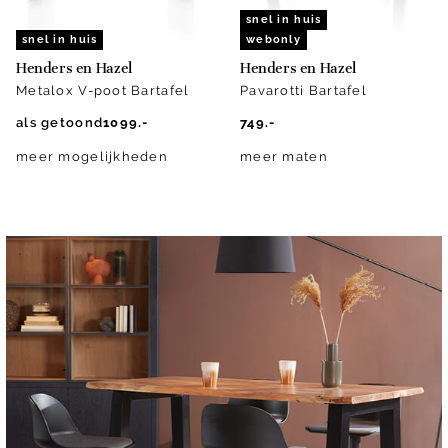
snel in huis
snel in huis
webonly
Henders en Hazel
Henders en Hazel
Metalox V-poot Bartafel
Pavarotti Bartafel
als getoond
1099.-
749.-
meer mogelijkheden
meer maten