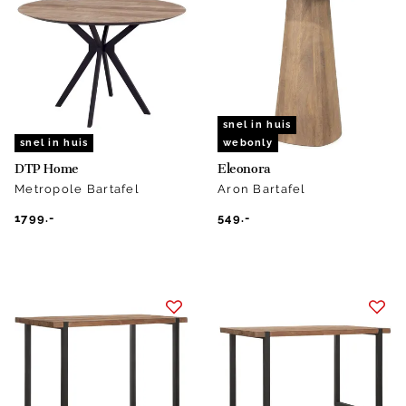
snel in huis
snel in huis
webonly
DTP Home
Eleonora
Metropole Bartafel
Aron Bartafel
1799.-
549.-