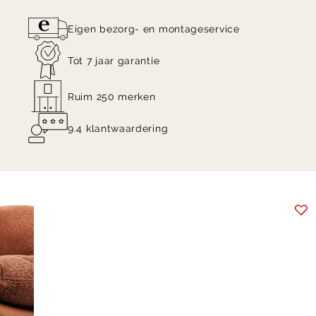
Eigen bezorg- en montageservice
Tot 7 jaar garantie
Ruim 250 merken
9.4 klantwaardering
Item
1
of
7