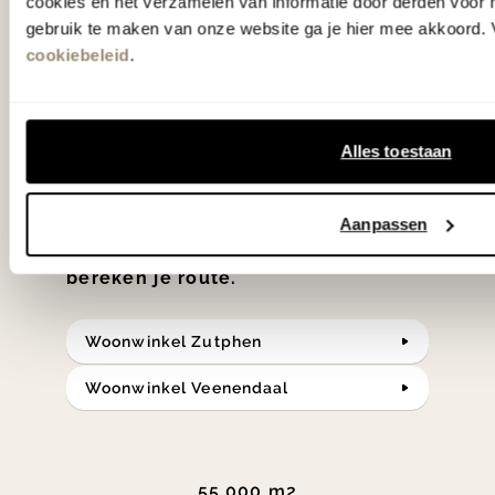
'Weer verliefd op je huis' niet? We
cookies en het verzamelen van informatie door derden voor 
gebruik te maken van onze website ga je hier mee akkoord. V
hebben met liefde de mooiste woon-,
cookiebeleid
.
slaap- en designcollecties
samengesteld met de mooiste
klassiekers en de nieuwste ontwerpen
Alles toestaan
in verrassende materialen en kleuren!
Aanpassen
Bekijk onze openingstijden en
bereken je route.
Woonwinkel Zutphen
Woonwinkel Veenendaal
55.000 m2