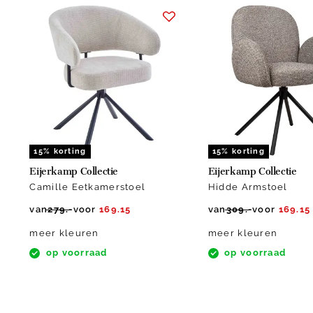
Item
1
of
10
15% korting
15% korting
Eijerkamp Collectie
Eijerkamp Collectie
Camille Eetkamerstoel
Hidde Armstoel
van
279.-
voor
169.15
van
309.-
voor
169.15
meer kleuren
meer kleuren
op voorraad
op voorraad