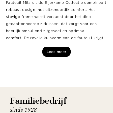
Fauteuil Mila uit de Eijerkamp Collectie combineert
robuust design met uitzonderlijk comfort. Het
stevige frame wordt verzacht door het diep
gecapitonneerde zitkussen, dat zorgt voor een
heerlijk omhullend zitgevoel en optimaal
comfort. De royale kuipvorm van de fauteuil krijgt
een luchtig tegenwicht door het slanke, draaibare
Lees meer
onderstel. Deze uitgebalanceerde combinatie van
een robuust karakter en een ranke afwerking maakt
fauteuil Mila tot een stijlvolle en comfortabele
toevoeging aan iedere zithoek.
Vraag online direct een offerte aan voor fauteuil
Mila uit de collectie van Eijerkamp en ontdek alle
Familiebedrijf
mogelijke opties voor de perfecte stoel in jouw
sinds 1928
interieur!