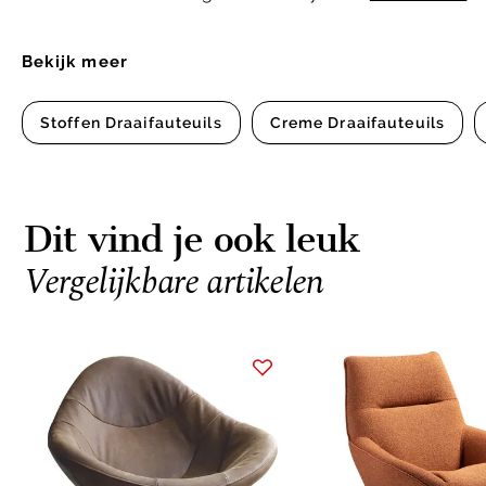
Bekijk meer
Stoffen Draaifauteuils
Creme Draaifauteuils
Dit vind je ook leuk
Vergelijkbare artikelen
Item
1
of
9