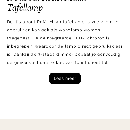
Tafellamp
De It's about RoMi Milan tafellamp is veelzijdig in
gebruik en kan ook als wandlamp worden
toegepast. De geïntegreerde LED-lichtbron is
inbegrepen, waardoor de lamp direct gebruiksklaar
is. Dankzij de 3-staps dimmer bepaal je eenvoudig
de gewenste lichtsterkte: van functioneel tot
sfeervol. De lamp is oplaadbaar, inclusief USB-
Lees meer
kabel, zodat je hem flexibel en zonder stopcontact
kunt plaatsen. Het moderne ontwerp en de warme
lichtuitstraling sluiten moeiteloos aan bij
uiteenlopende interieurstijlen.
Shop de It's about RoMi Milan tafellamp direct
online!