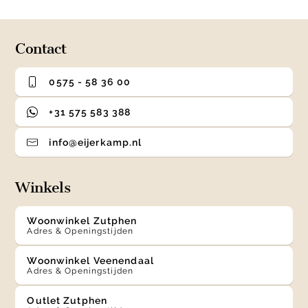
of
4
Contact
0575 - 58 36 00
+31 575 583 388
info@eijerkamp.nl
Winkels
Woonwinkel Zutphen
Adres & Openingstijden
Woonwinkel Veenendaal
Adres & Openingstijden
Outlet Zutphen