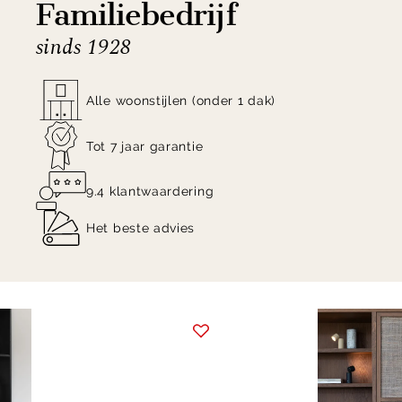
Familiebedrijf
sinds 1928
Alle woonstijlen (onder 1 dak)
Tot 7 jaar garantie
9.4 klantwaardering
Het beste advies
Item
1
of