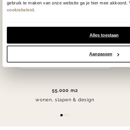
gebruik te maken van onze website ga je hier mee akkoord. V
in verrassende materialen en kleuren!
cookiebeleid
.
Bekijk onze openingstijden en
bereken je route.
Alles toestaan
Woonwinkel Zutphen
Aanpassen
Woonwinkel Veenendaal
55.000 m2
wonen, slapen & design
Item
item
item
item
item
1
0
1
2
3