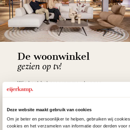
De woonwinkel
gezien op tv!
Wie kent het programma vtwonen
'Weer verliefd op je huis' niet? We
hebben met liefde de mooiste woon-,
Deze website maakt gebruik van cookies
slaap- en designcollecties
Om je beter en persoonlijker te helpen, gebruiken wij cooki
samengesteld met de mooiste
cookies en het verzamelen van informatie door derden voor 
klassiekers en de nieuwste ontwerpen