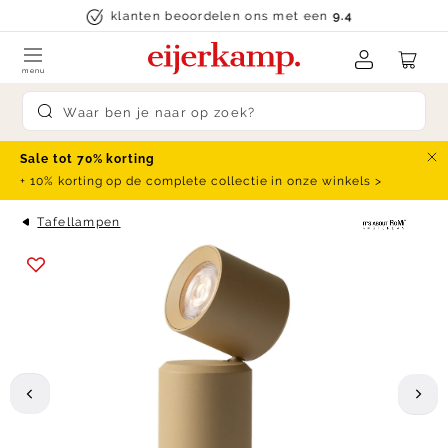
Skip to content
klanten beoordelen ons met een
9.4
menu
Submit search
Sale tot 70% korting
Slu
+ 10% korting op de complete collectie in onze winkels >
Tafellampen