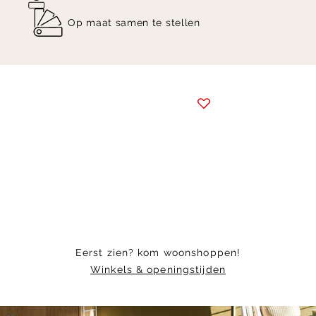
Op maat samen te stellen
Item
1
of
10
Eerst zien? kom woonshoppen!
Winkels & openingstijden