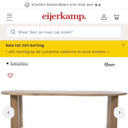
Skip to content
klanten beoordelen ons met een
9.4
menu
Submit search
Sale tot 70% korting
Slu
+ 10% korting op de complete collectie in onze winkels >
Eettafels