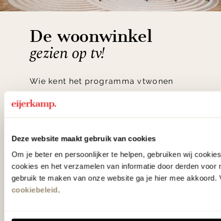
De woonwinkel
gezien op tv!
Wie kent het programma vtwonen
'Weer verliefd op je huis' niet? We
hebben met liefde de mooiste woon-,
slaap- en designcollecties
Deze website maakt gebruik van cookies
samengesteld met de mooiste
Om je beter en persoonlijker te helpen, gebruiken wij cooki
klassiekers en de nieuwste ontwerpen
cookies en het verzamelen van informatie door derden voor 
in verrassende materialen en kleuren!
gebruik te maken van onze website ga je hier mee akkoord. V
cookiebeleid
.
Bekijk onze openingstijden en
bereken je route.