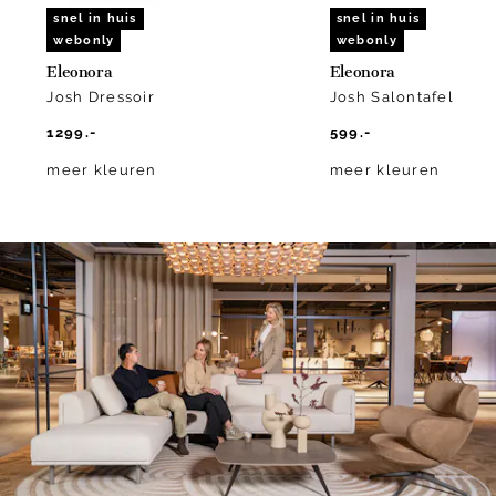
snel in huis
snel in huis
webonly
webonly
Eleonora
Eleonora
Josh Dressoir
Josh Salontafel
1299.-
599.-
meer kleuren
meer kleuren