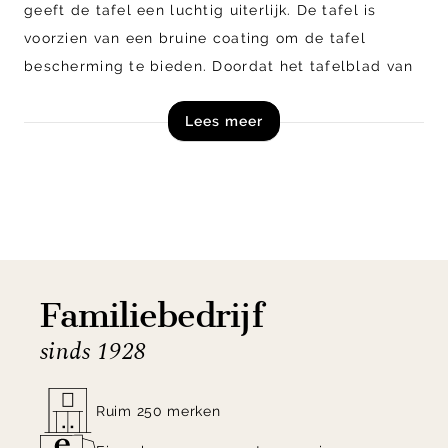
geeft de tafel een luchtig uiterlijk. De tafel is
voorzien van een bruine coating om de tafel
bescherming te bieden. Doordat het tafelblad van
natuurlijk mangohout is gemaakt, heeft iedere tafel
Lees meer
een unieke nerftekening. Eettafel Aron in het ovaal
is verkrijgbaar in diverse maten, en tevens als
ronde eettafel, met zwarte en bruine afwerking. Zo
is er een Aron tafel voor ieders interieur!
Shop eettafel Aron van Eleonora exclusief online!
Familiebedrijf
sinds 1928
Ruim 250 merken