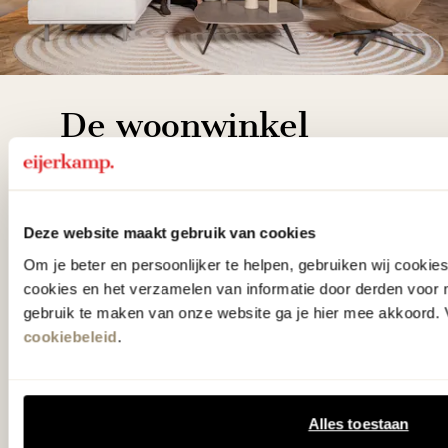
De woonwinkel
gezien op tv!
Wie kent het programma vtwonen
Deze website maakt gebruik van cookies
'Weer verliefd op je huis' niet? We
Om je beter en persoonlijker te helpen, gebruiken wij cooki
hebben met liefde de mooiste woon-,
cookies en het verzamelen van informatie door derden voor 
slaap- en designcollecties
gebruik te maken van onze website ga je hier mee akkoord. V
cookiebeleid
.
samengesteld met de mooiste
klassiekers en de nieuwste ontwerpen
in verrassende materialen en kleuren!
Alles toestaan