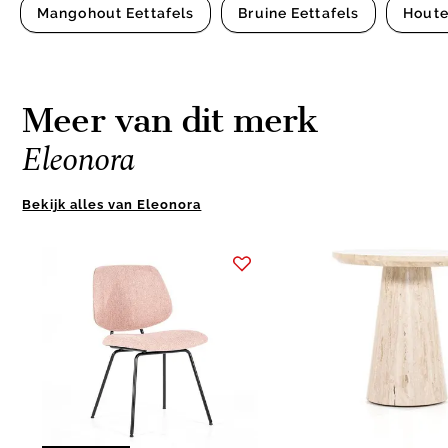
Mangohout Eettafels
Bruine Eettafels
Houte
Meer van dit merk
Eleonora
Bekijk alles van Eleonora
Item
1
of
8