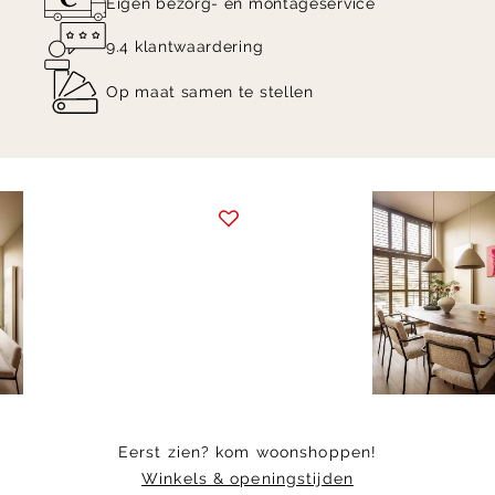
Eigen bezorg- en montageservice
9.4 klantwaardering
Op maat samen te stellen
Item
1
of
20
Eerst zien? kom woonshoppen!
Winkels & openingstijden