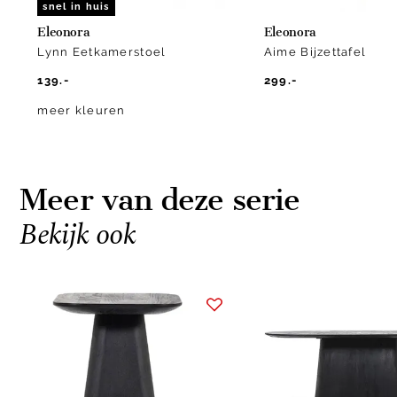
snel in huis
Eleonora
Eleonora
Lynn Eetkamerstoel
Aime Bijzettafel
139.-
299.-
meer kleuren
Meer van deze serie
Bekijk ook
Item
1
of
8