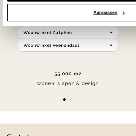
Bekijk onze openingstijden en
Aanpassen
bereken je route.
Woonwinkel Zutphen
Woonwinkel Veenendaal
55.000 m2
wonen, slapen & design
Item
item
item
item
item
1
0
1
2
3
of
4