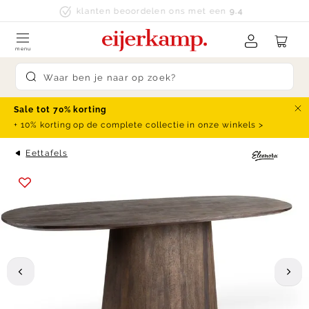
Skip to content
Ruim 250 merken
menu
Submit search
Sale tot 70% korting
Slu
+ 10% korting op de complete collectie in onze winkels >
Eettafels