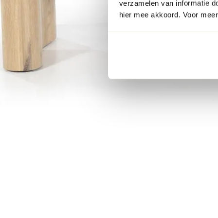
verzamelen van informatie d
hier mee akkoord. Voor meer 
Item
1
of
8