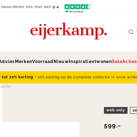
n beoordelen ons met een
9.4
Su
Advies
Merken
Voorraad
Nieuw
Inspiratie
vtwonen
Sale
Actie
e tot 70% korting
+ 10% korting op de complete collectie in onze wink
ntafel
web only
sn
599.-