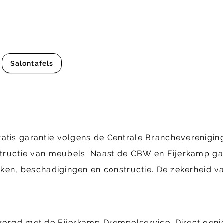
Salontafels
ratis garantie volgens de Centrale Brancheverenig
structie van meubels. Naast de CBW en Eijerkamp gara
ekken, beschadigingen en constructie. De zekerheid va
ezorgd met de Eijerkamp Drempelservice. Direct geni