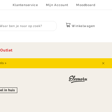
Klantenservice
Mijn Account
Moodboard
Winkelwagen
bmit search
s
Outlet
els >
Sluit
el in huis