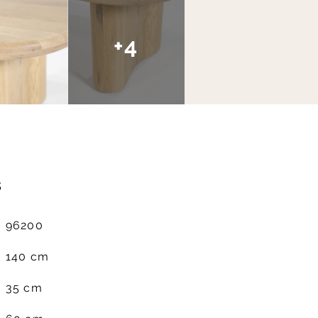
+4
s
96200
140 cm
35 cm