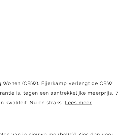
ing Wonen (CBW). Eijerkamp verlengt de CBW
ntie is, tegen een aantrekkelijke meerprijs, 7
n kwaliteit. Nu én straks.
Lees meer
eten van je nieuwe meubel(s)? Kies dan voor