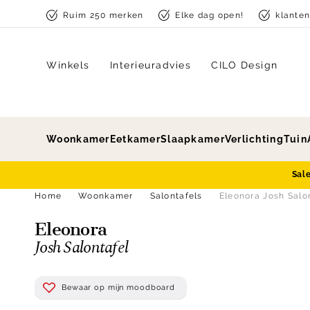
Skip to content
Ruim 250 merken
Elke dag open!
klante
Winkels
Interieuradvies
CILO Design
Woonkamer
Eetkamer
Slaapkamer
Verlichting
Tuin
Sal
Home
Woonkamer
Salontafels
Eleonora Josh Salo
Eleonora
Josh Salontafel
Bewaar op mijn moodboard