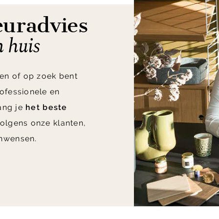
euradvies
n huis
en of op zoek bent
ofessionele en
vang je
het beste
olgens onze klanten,
nwensen.