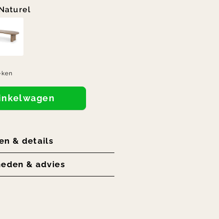
Naturel
eken
winkelwagen
en & details
heden & advies