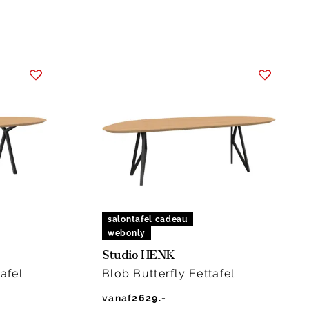
salontafel cadeau
webonly
Studio HENK
afel
Blob Butterfly Eettafel
vanaf
2629.-