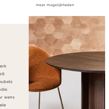
meer mogelijkheden
j
erk
elt
eubels
udio
ar wens
vele