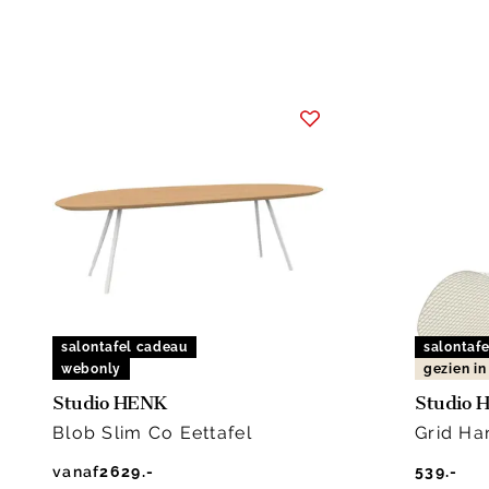
salontafel cadeau
salontaf
webonly
gezien i
Studio HENK
Studio 
Blob Slim Co Eettafel
Grid H
vanaf
2629.-
539.-