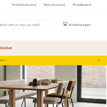
Klantenservice
Mijn Account
Moodboard
Winkelwagen
bmit search
s
Outlet
els >
Sluit