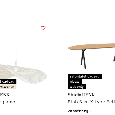
salontafel cadeau
el cadeau
nieuw
n vtwonen
webonly
HENK
Studio HENK
anglamp
Blob Slim X-type Eett
vanaf
2629.-