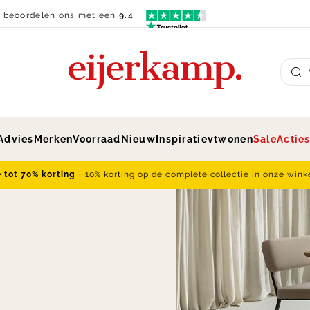
n beoordelen ons met een
9.4
Su
Advies
Merken
Voorraad
Nieuw
Inspiratie
vtwonen
Sale
Actie
e tot 70% korting
+ 10% korting op de complete collectie in onze wink