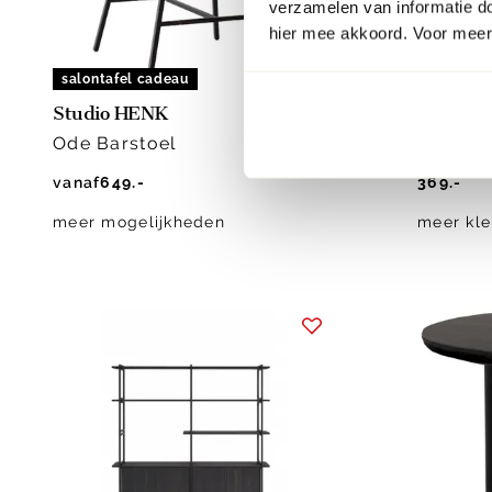
verzamelen van informatie d
hier mee akkoord. Voor meer 
salontafel cadeau
salontaf
Studio HENK
Studio 
Ode Barstoel
New Co 
vanaf
649.-
369.-
meer mogelijkheden
meer kle