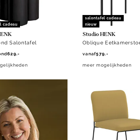
salontafel cadeau
el cadeau
nieuw
HENK
Studio HENK
ond Salontafel
Oblique Eetkamersto
ond
629.-
vanaf
579.-
gelijkheden
meer mogelijkheden