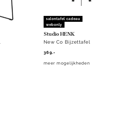
salontafel cadeau
webonly
Studio HENK
l
New Co Bijzettafel
369.-
meer mogelijkheden