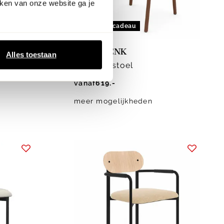
ken van onze website ga je
salontafel cadeau
nieuw
Studio HENK
Alles toestaan
Ode Armstoel
vanaf
619.-
meer mogelijkheden