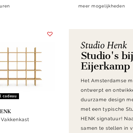
uren
meer mogelijkheden
Studio Henk
Studio's bi
Eijerkamp
Het Amsterdamse m
ontwerpt en ontwikk
el cadeau
duurzame design m
met een typische St
HENK
HENK signatuur! Na
 Vakkenkast
samen te stellen in 