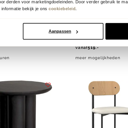
oor derden voor marketingdoeleinden. Door verder gebruik te ma
informatie bekijk je ons
cookiebeleid
.
salontafel cadeau
el cadeau
nieuw
HENK
Studio HENK
Aanpassen
Bijzettafel
Ode Eetkamerstoel
vanaf
519.-
uren
meer mogelijkheden