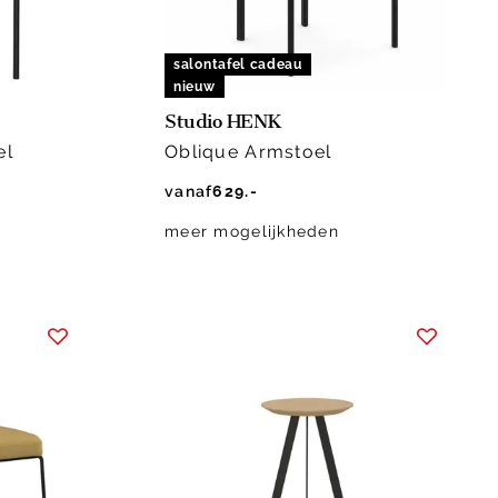
salontafel cadeau
nieuw
Studio HENK
el
Oblique Armstoel
vanaf
629.-
meer mogelijkheden