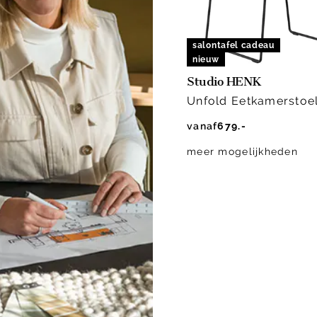
salontafel cadeau
nieuw
Studio HENK
Unfold Eetkamerstoe
vanaf
679.-
meer mogelijkheden