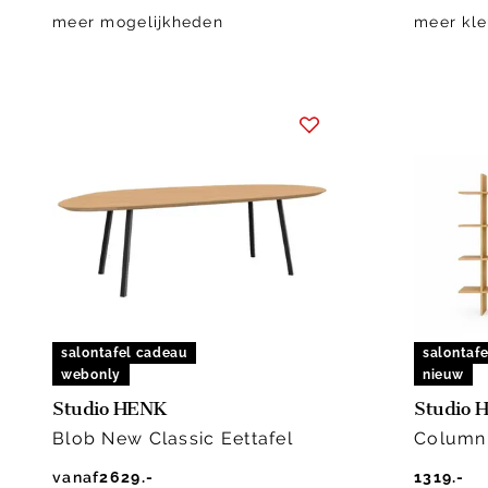
meer mogelijkheden
meer kle
salontafel cadeau
salontaf
webonly
nieuw
Studio HENK
Studio 
Blob New Classic Eettafel
Column
vanaf
2629.-
1319.-