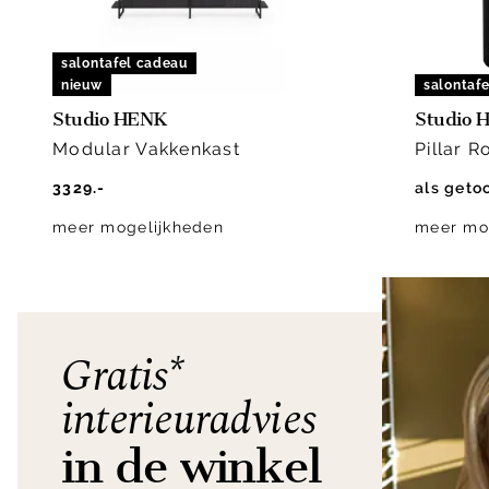
salontafel cadeau
nieuw
salontaf
Studio HENK
Studio 
Modular Vakkenkast
Pillar R
3329.-
als geto
meer mogelijkheden
meer mo
Gratis*
interieuradvies
in de winkel