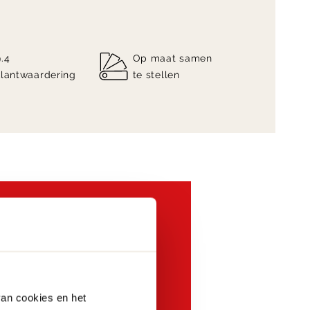
9.4
Op maat samen
klantwaardering
te stellen
00,- aan
fel
van cookies en het