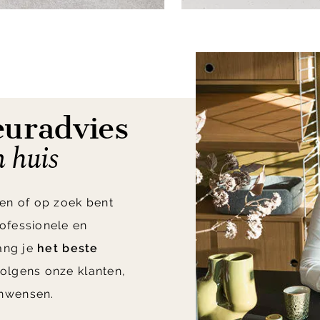
euradvies
n huis
en of op zoek bent
ofessionele en
vang je
het beste
olgens onze klanten,
nwensen.