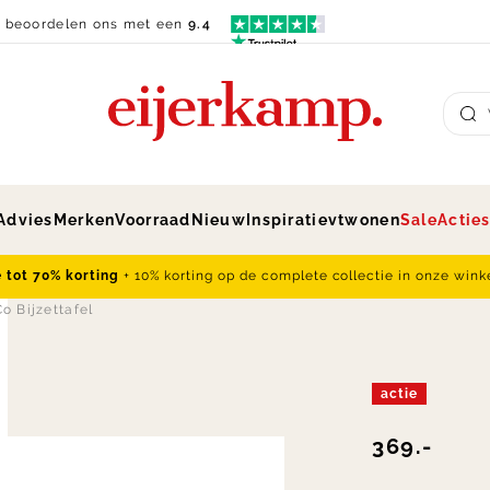
n beoordelen ons met een
9.4
Su
Advies
Merken
Voorraad
Nieuw
Inspiratie
vtwonen
Sale
Actie
e tot 70% korting
+ 10% korting op de complete collectie in onze wink
 Bijzettafel
actie
369.-