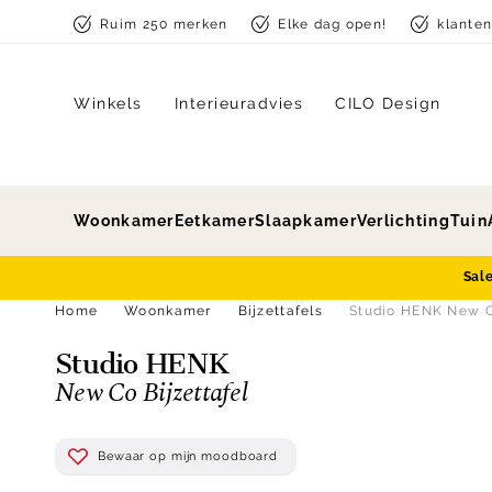
Skip to content
Ruim 250 merken
Elke dag open!
klante
Winkels
Interieuradvies
CILO Design
Woonkamer
Eetkamer
Slaapkamer
Verlichting
Tuin
Sal
Home
Woonkamer
Bijzettafels
Studio HENK New Co
Studio HENK
New Co Bijzettafel
Bewaar op mijn moodboard