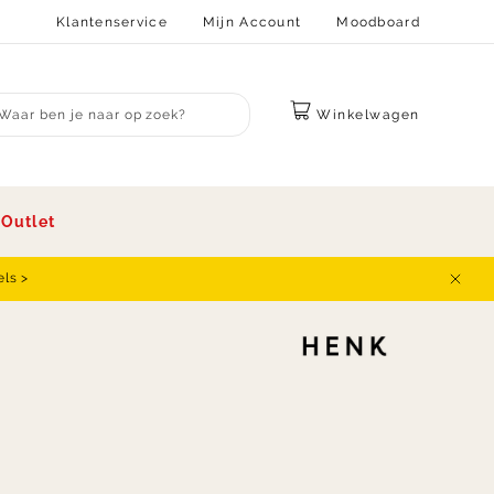
Klantenservice
Mijn Account
Moodboard
Winkelwagen
bmit search
s
Outlet
els >
Sluit