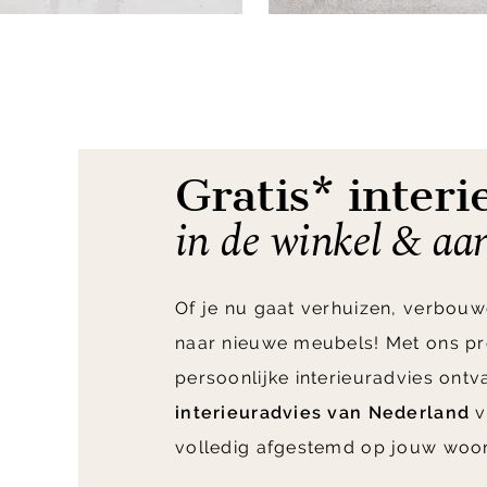
Item
1
of
2
Gratis* interi
in de winkel & aa
Of je nu gaat verhuizen, verbouw
naar nieuwe meubels! Met ons pr
persoonlijke interieuradvies ont
interieuradvies van Nederland
v
volledig afgestemd op jouw woo