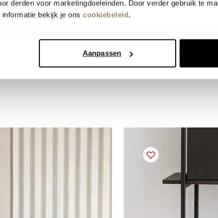
oor derden voor marketingdoeleinden. Door verder gebruik te ma
n Studio HENK aankoop vanaf 1.000.- een eiken 
informatie bekijk je ons
cookiebeleid
.
winkels in Zutphen en Veenendaal!
orwaarden
Aanpassen