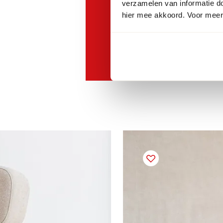
verzamelen van informatie d
Profiteer nu bij ee
hier mee akkoord. Voor meer 
cadau in onze woon
Bekijk hier onze actievo