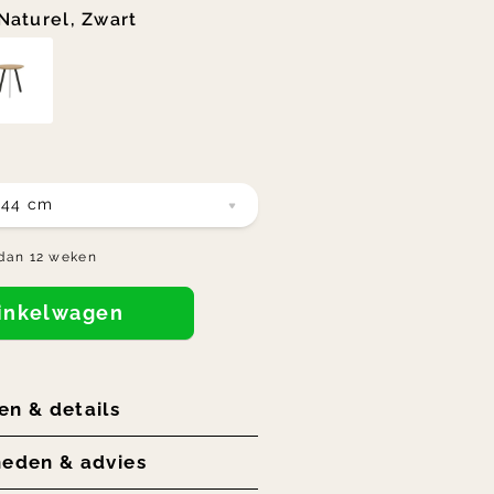
Naturel, Zwart
H44 cm
dan 12 weken
winkelwagen
en & details
heden & advies