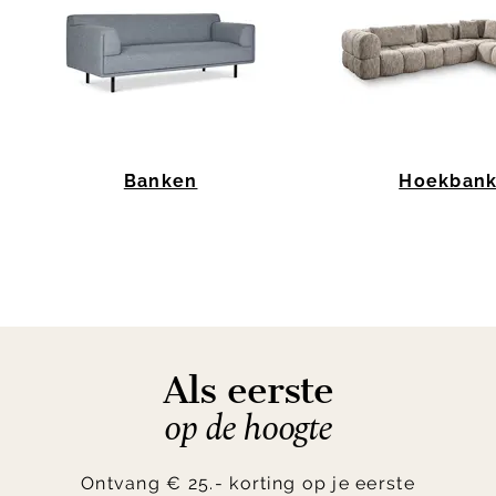
Banken
Hoekban
Item
1
of
10
Als eerste
op de hoogte
Ontvang € 25.- korting op je eerste