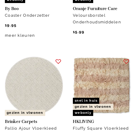
By Boo
Oranje Furniture Care
Coaster Onderzetter
Veloursborstel
Onderhoudsmiddelen
19.95
15.99
meer kleuren
snel in huis
gezien in vtwonen
gezien in vtwonen
webonly
Brinker Carpets
HKLIVING
Pallio Ajour Vloerkleed
Fluffy Square Vloerkleed