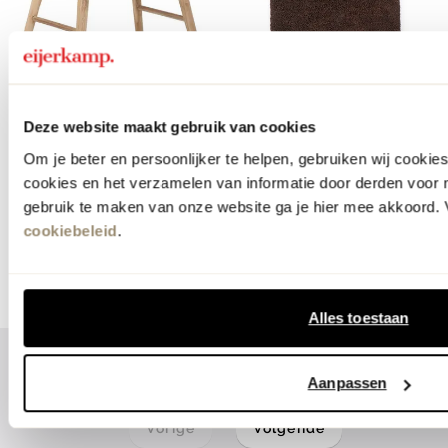
snel in huis
webonly
MUST Living
Brinker Carpets
Deze website maakt gebruik van cookies
Rex Kruk
Berbero Lungo
Om je beter en persoonlijker te helpen, gebruiken wij cooki
Vloerkleed
219.-
cookies en het verzamelen van informatie door derden voor 
1499.-
gebruik te maken van onze website ga je hier mee akkoord. V
cookiebeleid
.
meer mogelijkheden
Alles toestaan
1
2
3
Aanpassen
Vorige
Volgende