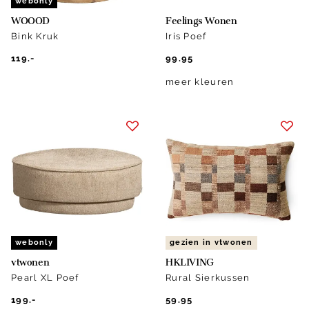
webonly
WOOOD
Feelings Wonen
Bink Kruk
Iris Poef
119.-
99.95
meer kleuren
webonly
gezien in vtwonen
vtwonen
HKLIVING
Pearl XL Poef
Rural Sierkussen
199.-
59.95