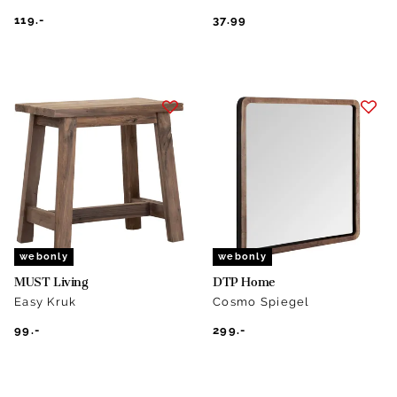
119.-
37.99
webonly
webonly
MUST Living
DTP Home
Easy Kruk
Cosmo Spiegel
99.-
299.-