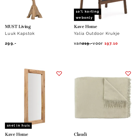
10% korting
webonly
MUST Living
Kave Home
Luuk Kapstok
Yalia Outdoor Krukje
299.-
van
219.-
voor
197.10
snel in huis
Kave Home
Claudi