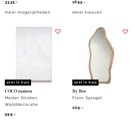
3335.-
1695.-
meer mogelijkheden
meer kleuren
snel in huis
snel in huis
COCO maison
By Boo
Master Strokes
Floor Spiegel
Wanddecoratie
229.-
599.-