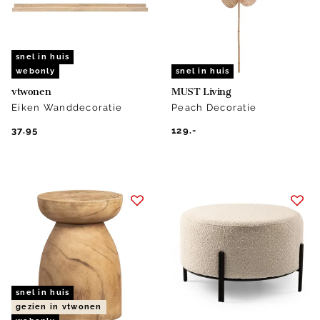
snel in huis
webonly
snel in huis
vtwonen
MUST Living
Eiken Wanddecoratie
Peach Decoratie
37.95
129.-
snel in huis
gezien in vtwonen