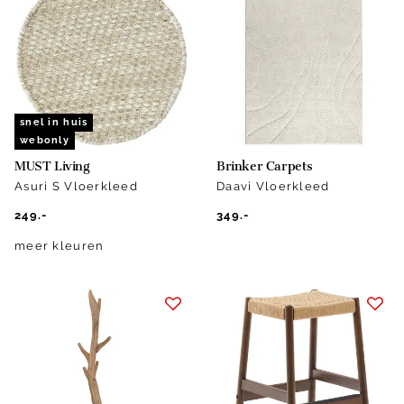
snel in huis
webonly
MUST Living
Brinker Carpets
Asuri S Vloerkleed
Daavi Vloerkleed
249.-
349.-
meer kleuren