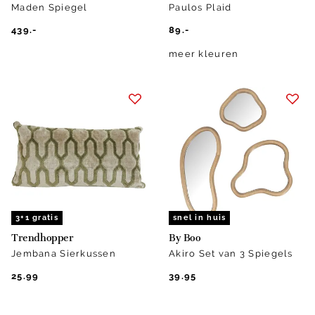
Maden Spiegel
Paulos Plaid
439.-
89.-
meer kleuren
3+1 gratis
snel in huis
Trendhopper
By Boo
Jembana Sierkussen
Akiro Set van 3 Spiegels
25.99
39.95