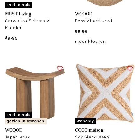
snel in huis
MUST Living
WOOOD
Carvoeiro Set van 2
Ross Vloerkleed
Manden
99.95
89.95
meer kleuren
snel in huis
gezien in vtwonen
webonly
WOOOD
COCO maison
Japan Kruk
Sky Sierkussen