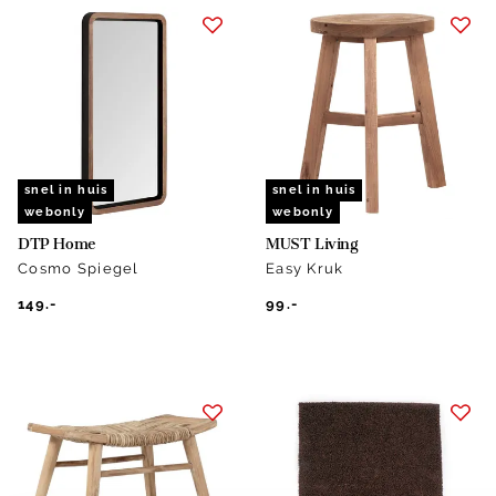
snel in huis
snel in huis
webonly
webonly
DTP Home
MUST Living
Cosmo Spiegel
Easy Kruk
149.-
99.-