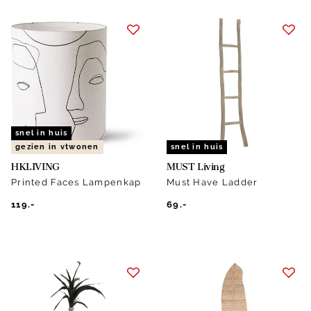
snel in huis
gezien in vtwonen
snel in huis
HKLIVING
MUST Living
Printed Faces Lampenkap
Must Have Ladder
119.-
69.-