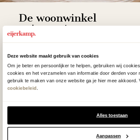
De woonwinkel
gezien op tv!
Wie kent het programma vtwonen
Deze website maakt gebruik van cookies
'Weer verliefd op je huis' niet? We
Om je beter en persoonlijker te helpen, gebruiken wij cooki
hebben met liefde de mooiste woon-,
cookies en het verzamelen van informatie door derden voor 
slaap- en designcollecties
gebruik te maken van onze website ga je hier mee akkoord. V
samengesteld met de mooiste
cookiebeleid
.
klassiekers en de nieuwste ontwerpen
in verrassende materialen en kleuren!
Alles toestaan
Bekijk onze openingstijden en
bereken je route.
Aanpassen