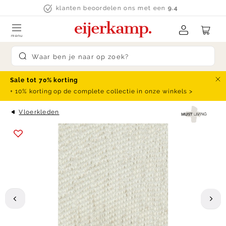
Skip to content
klanten beoordelen ons met een
9.4
menu
Submit search
Sale tot 70% korting
Slu
+ 10% korting op de complete collectie in onze winkels >
Vloerkleden