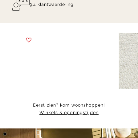
9.4 klantwaardering
Item
1
of
3
Eerst zien? kom woonshoppen!
Winkels & openingstijden