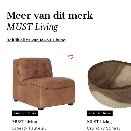
Meer van dit merk
MUST Living
Bekijk alles van MUST Living
Item
1
of
9
snel in huis
snel in huis
MUST Living
MUST Living
Liberty Fauteuil
Crunchy Schaal