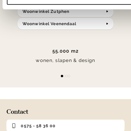
Woonwinkel Zutphen
Woonwinkel Veenendaal
55.000 m2
wonen, slapen & design
Item
item
item
item
item
1
0
1
2
3
of
4
Contact
0575 - 58 36 00