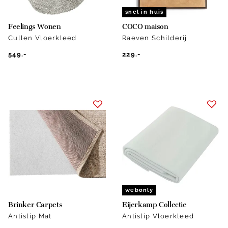
snel in huis
Feelings Wonen
COCO maison
Cullen Vloerkleed
Raeven Schilderij
549.-
229.-
webonly
Brinker Carpets
Eijerkamp Collectie
Antislip Mat
Antislip Vloerkleed