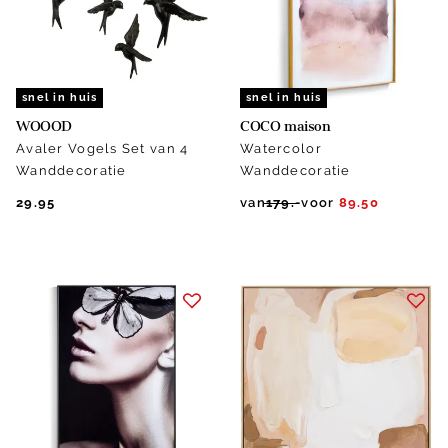
snel in huis
snel in huis
WOOOD
COCO maison
Avaler Vogels Set van 4
Watercolor
Wanddecoratie
Wanddecoratie
29.95
van
179.-
voor
89.50