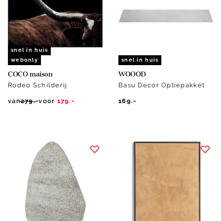
snel in huis
webonly
snel in huis
COCO maison
WOOOD
Rodeo Schilderij
Basu Decor Optiepakket
van
279.-
voor
179.-
169.-