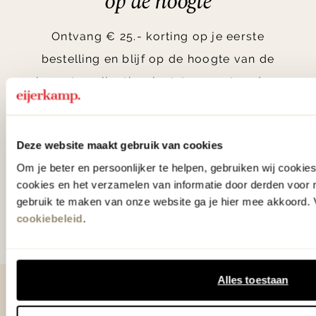
op de hoogte
Ontvang € 25.- korting op je eerste
bestelling en blijf op de hoogte van de
nieuwste collecties, laatste woontrends en
verrassende acties.
Deze website maakt gebruik van cookies
Om je beter en persoonlijker te helpen, gebruiken wij cooki
Aanmelden
cookies en het verzamelen van informatie door derden voor 
gebruik te maken van onze website ga je hier mee akkoord. V
Door te abonneren op onze nieuwsbrief, ga je akkoord
cookiebeleid
.
met onze
Algemene voorwaarden
.
Alles toestaan
Contact