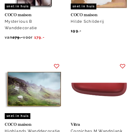
snel in huis
snel in huis
COCO maison
COCO maison
Mysterious B
Hilde Schilderij
Wanddecoratie
199.-
van
279.-
voor
179.-
snel in huis
COCO maison
Vitra
Highlands Wanddecoratie
Corniches M Wandplank