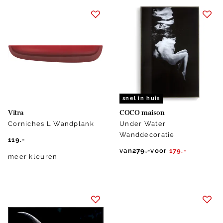
snel in huis
Vitra
COCO maison
Corniches L Wandplank
Under Water
Wanddecoratie
119.-
van
279.-
voor
179.-
meer kleuren