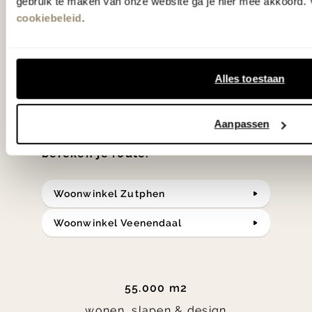
gebruik te maken van onze website ga je hier mee akkoord. V
hebben met liefde de mooiste woon-,
cookiebeleid
.
slaap- en designcollecties
samengesteld met de mooiste
klassiekers en de nieuwste ontwerpen
Alles toestaan
in verrassende materialen en kleuren!
Aanpassen
Bekijk onze openingstijden en
bereken je route.
Woonwinkel Zutphen
Woonwinkel Veenendaal
55.000 m2
wonen, slapen & design