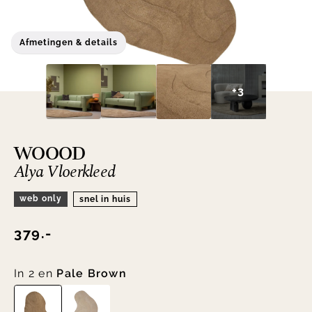
Afmetingen & details
+3
WOOOD
Alya Vloerkleed
web only
snel in huis
379.-
In 2 en
Pale Brown