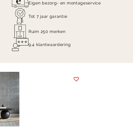
Eigen bezorg- en montageservice
Tot 7 jaar garantie
Ruim 250 merken
9.4 klantwaardering
Item
1
of
7