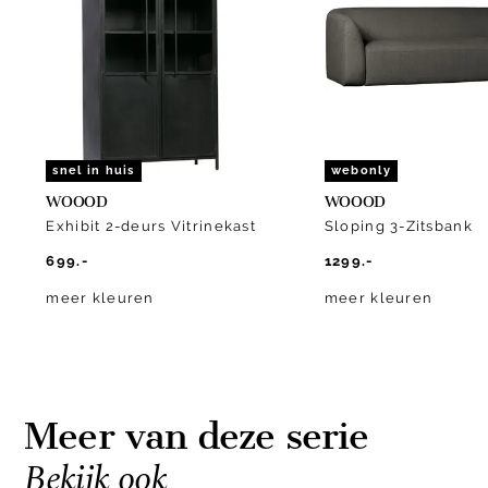
of
10
snel in huis
webonly
WOOOD
WOOOD
Exhibit 2-deurs Vitrinekast
Sloping 3-Zitsbank
699.-
1299.-
meer kleuren
meer kleuren
Meer van deze serie
Bekijk ook