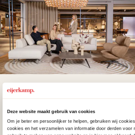
De woonwinkel
gezien op tv!
Deze website maakt gebruik van cookies
Wie kent het programma vtwonen
Om je beter en persoonlijker te helpen, gebruiken wij cooki
'Weer verliefd op je huis' niet? We
cookies en het verzamelen van informatie door derden voor 