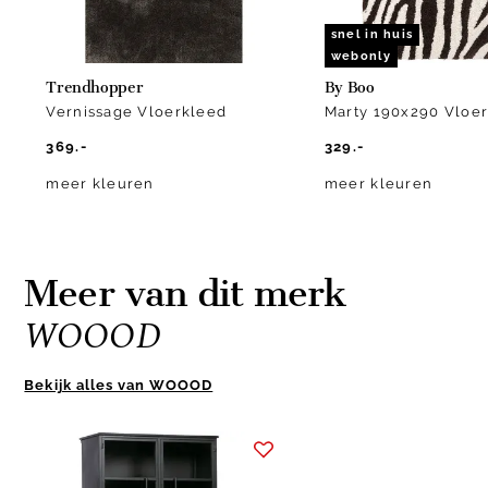
snel in huis
webonly
Trendhopper
By Boo
Vernissage Vloerkleed
Marty 190x290 Vloe
369.-
329.-
meer kleuren
meer kleuren
Meer van dit merk
WOOOD
Bekijk alles van WOOOD
Item
1