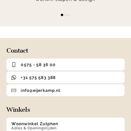
Item
item
item
item
item
1
0
1
2
3
of
4
Contact
0575 - 58 36 00
+31 575 583 388
info@eijerkamp.nl
Winkels
Woonwinkel Zutphen
Adres & Openingstijden