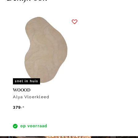
Item
1
of
1
snel in huis
WOOOD
Alya Vloerkleed
379.-
op voorraad