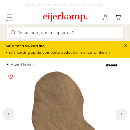
Skip to content
klanten beoordelen ons met een
9.4
menu
Submit search
Sale tot 70% korting
Slu
+ 10% korting op de complete collectie in onze winkels >
Vloerkleden