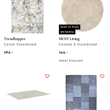
snel in huis
webonly
Trendhopper
MUST Living
Canon Vloerkleed
Celeste S Vloerkleed
289.-
199.-
meer kleuren