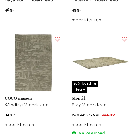
Leya Rond Vloerkleed
Celeste L Vloerkleed
489.-
499.-
meer kleuren
10% korting
nieuw
COCO maison
Montèl
Winding Vloerkleed
Elay Vloerkleed
349.-
van
249.-
voor
224.10
meer kleuren
meer kleuren
op voorraad