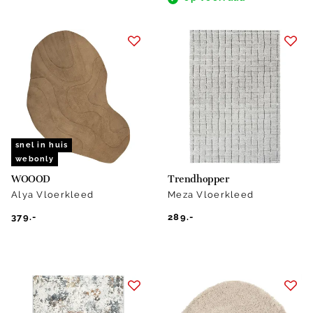
snel in huis
webonly
WOOOD
Trendhopper
Alya Vloerkleed
Meza Vloerkleed
379.-
289.-