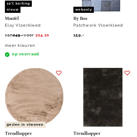
10% korting
nieuw
webonly
Montèl
By Boo
Elay Vloerkleed
Patchwork Vloerkleed
van
249.-
voor
224.10
159.-
meer kleuren
op voorraad
gezien in vtwonen
Trendhopper
Trendhopper