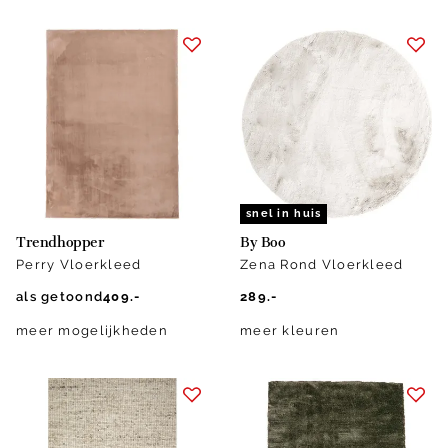
snel in huis
Trendhopper
By Boo
Perry Vloerkleed
Zena Rond Vloerkleed
als getoond
409.-
289.-
meer mogelijkheden
meer kleuren