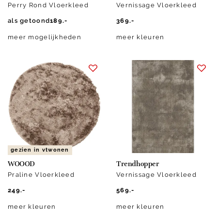
Perry Rond Vloerkleed
Vernissage Vloerkleed
als getoond
189.-
369.-
meer mogelijkheden
meer kleuren
gezien in vtwonen
WOOOD
Trendhopper
Praline Vloerkleed
Vernissage Vloerkleed
249.-
569.-
meer kleuren
meer kleuren