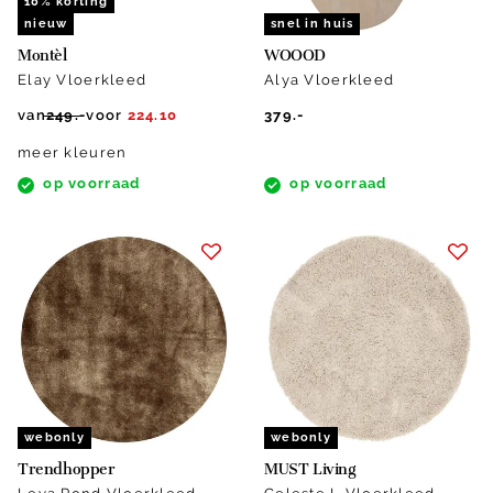
10% korting
nieuw
snel in huis
Montèl
WOOOD
Elay Vloerkleed
Alya Vloerkleed
van
249.-
voor
224.10
379.-
meer kleuren
op voorraad
op voorraad
webonly
webonly
Trendhopper
MUST Living