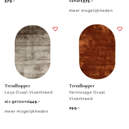
579.-
vanaf
1575.-
meer mogelijkheden
Trendhopper
Trendhopper
Leya Ovaal Vloerkleed
Vernissage Ovaal
Vloerkleed
als getoond
449.-
299.-
meer mogelijkheden