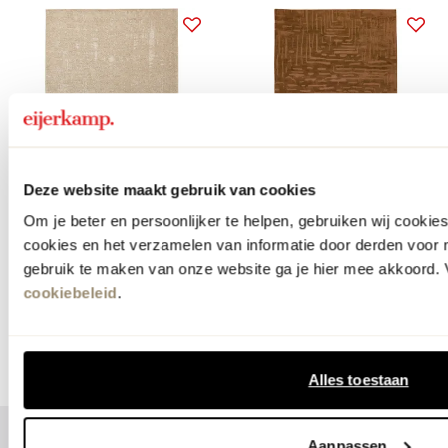
Deze website maakt gebruik van cookies
snel in huis
Om je beter en persoonlijker te helpen, gebruiken wij cooki
Brinker Carpets
COCO maison
cookies en het verzamelen van informatie door derden voor 
Grunge Sand Vloerkleed
Winding Vloerkleed
gebruik te maken van onze website ga je hier mee akkoord. V
1769.-
349.-
cookiebeleid
.
meer kleuren
Alles toestaan
Aanpassen