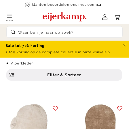
Skip to content
klanten beoordelen ons met een
9.4
menu
Submit search
Sale tot 70% korting
Slu
+ 10% korting op de complete collectie in onze winkels >
Vloerkleden
Filter & Sorteer