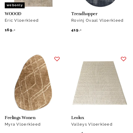
webonly
WOOOD
Trendhopper
Eric Vloerkleed
Rovinj Ovaal Vloerkleed
169.-
419.-
Feelings Wonen
Leolux
Myra Vloerkleed
Valleys Vloerkleed