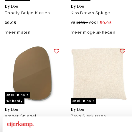
By Boo
By Boo
Doodly Beige Kussen
Kiss Brown Spiegel
29.95
van
159.-
voor
69.95
meer maten
meer mogelijkheden
snel in huis
webonly
snel in huis
By Boo
By Boo
Amber Spiegel
Bayo Sierkussen
54.95
24.95