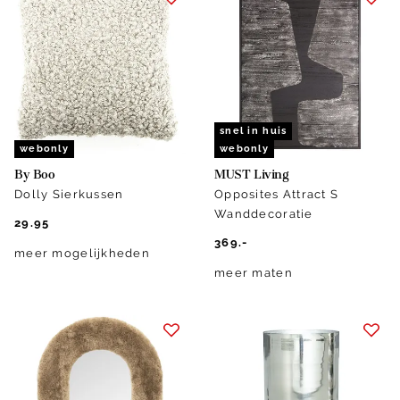
snel in huis
webonly
webonly
By Boo
MUST Living
Dolly Sierkussen
Opposites Attract S
Wanddecoratie
29.95
369.-
meer mogelijkheden
meer maten