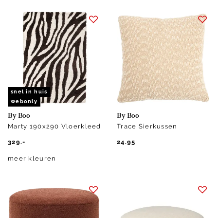
snel in huis
webonly
By Boo
By Boo
Marty 190x290 Vloerkleed
Trace Sierkussen
329.-
24.95
meer kleuren