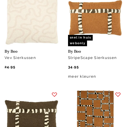
snel in huis
webonly
By Boo
By Boo
Vev Sierkussen
StripeScape Sierkussen
24.95
34.95
meer kleuren