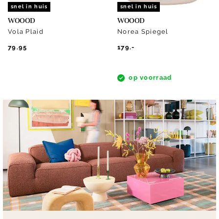
snel in huis
snel in huis
WOOOD
WOOOD
Vola Plaid
Norea Spiegel
79.95
179.-
op voorraad