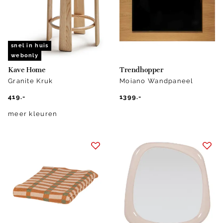
snel in huis
webonly
Kave Home
Trendhopper
Granite Kruk
Moiano Wandpaneel
419.-
1399.-
meer kleuren