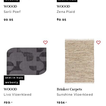
WOOOD
WOOOD
Sarli Poef
Zena Plaid
99.95
89.95
snel in huis
webonly
WOOOD
Brinker Carpets
Livo Vloerkleed
Sunshine Vloerkleed
299.-
1954.-