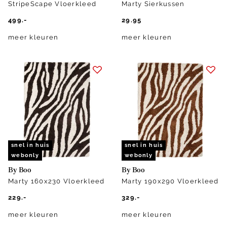
StripeScape Vloerkleed
Marty Sierkussen
499.-
29.95
meer kleuren
meer kleuren
snel in huis
snel in huis
webonly
webonly
By Boo
By Boo
Marty 160x230 Vloerkleed
Marty 190x290 Vloerkleed
229.-
329.-
meer kleuren
meer kleuren