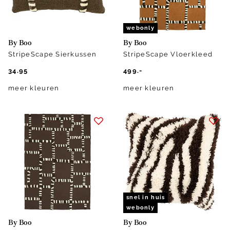
webonly
By Boo
By Boo
StripeScape Sierkussen
StripeScape Vloerkleed
34.95
499.-
meer kleuren
meer kleuren
snel in huis
webonly
By Boo
By Boo