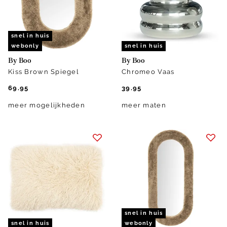
snel in huis
webonly
snel in huis
By Boo
By Boo
Kiss Brown Spiegel
Chromeo Vaas
69.95
39.95
meer mogelijkheden
meer maten
snel in huis
snel in huis
webonly