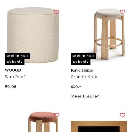
snel in huis
snel in huis
webonly
webonly
WOOOD
Kave Home
Sara Poef
Granite Kruk
89.95
419.-
meer kleuren