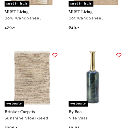
snel in huis
snel in huis
MUST Living
MUST Living
Bow Wandpaneel
Dot Wandpaneel
479.-
649.-
webonly
webonly
Brinker Carpets
By Boo
Sunshine Vloerkleed
Nile Vaas
2299.-
59.95