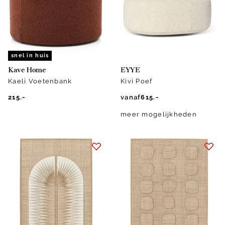
snel in huis
Kave Home
EYYE
Kaeli Voetenbank
Kivi Poef
215.-
vanaf
615.-
meer mogelijkheden