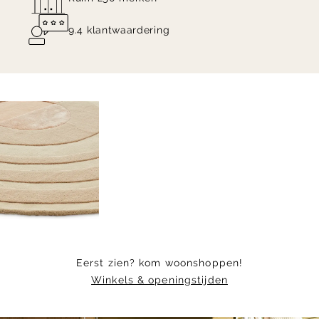
9.4 klantwaardering
Item
1
of
5
Eerst zien? kom woonshoppen!
Winkels & openingstijden