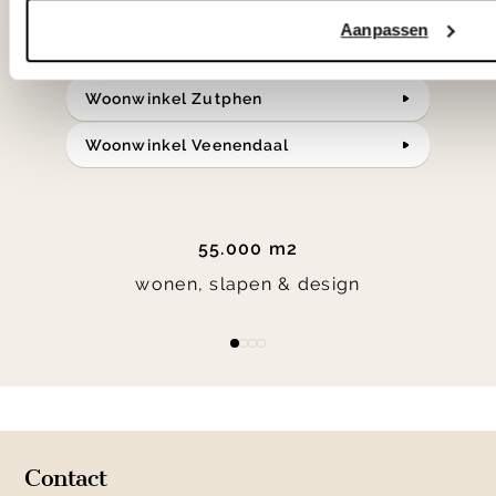
Bekijk onze openingstijden en
Aanpassen
bereken je route.
Woonwinkel Zutphen
Woonwinkel Veenendaal
55.000 m2
wonen, slapen & design
Item
item
item
item
item
1
0
1
2
3
of
4
Contact