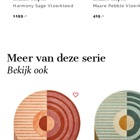
Harmony Sage Vloerkleed
Maare Pebble Vloer
1199.-
419.-
Meer van deze serie
Bekijk ook
Item
1
of
3