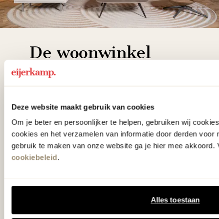
De woonwinkel
gezien op tv!
Wie kent het programma vtwonen
Deze website maakt gebruik van cookies
'Weer verliefd op je huis' niet? We
Om je beter en persoonlijker te helpen, gebruiken wij cooki
hebben met liefde de mooiste woon-,
cookies en het verzamelen van informatie door derden voor 
slaap- en designcollecties
gebruik te maken van onze website ga je hier mee akkoord. V
cookiebeleid
.
samengesteld met de mooiste
klassiekers en de nieuwste ontwerpen
in verrassende materialen en kleuren!
Alles toestaan