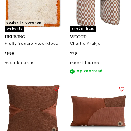
gezien in vtwonen
webonly
snel in huis
HKLIVING
WOOOD
Fluffy Square Vloerkleed
Charlie Krukje
1595.-
119.-
meer kleuren
meer kleuren
op voorraad