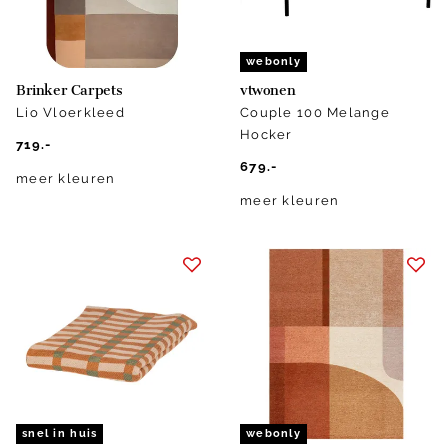
webonly
Brinker Carpets
vtwonen
Lio Vloerkleed
Couple 100 Melange
Hocker
719.-
679.-
meer kleuren
meer kleuren
snel in huis
webonly