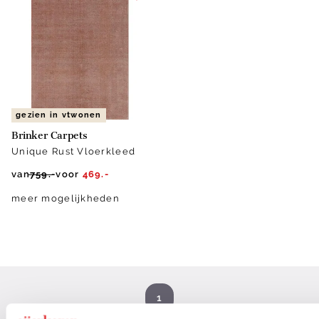
gezien in vtwonen
Brinker Carpets
Unique Rust Vloerkleed
van
759.-
voor
469.-
meer mogelijkheden
1