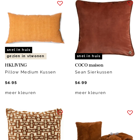
snel in huis
gezien in vtwonen
snel in huis
HKLIVING
COCO maison
Pillow Medium Kussen
Sean Sierkussen
54.95
54.99
meer kleuren
meer kleuren