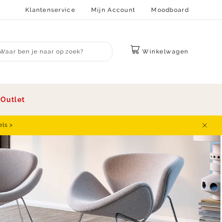
Klantenservice
Mijn Account
Moodboard
Winkelwagen
bmit search
s
Outlet
els >
Sluit