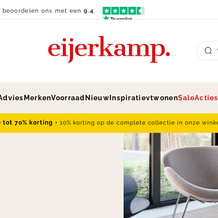
n beoordelen ons met een
9.4
Su
Advies
Merken
Voorraad
Nieuw
Inspiratie
vtwonen
Sale
Actie
e tot 70% korting
+ 10% korting op de complete collectie in onze wink