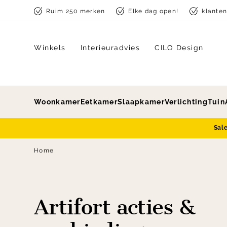
Skip to content
Ruim 250 merken
Elke dag open!
klante
Winkels
Interieuradvies
CILO Design
Woonkamer
Eetkamer
Slaapkamer
Verlichting
Tuin
Sal
Home
Artifort acties &