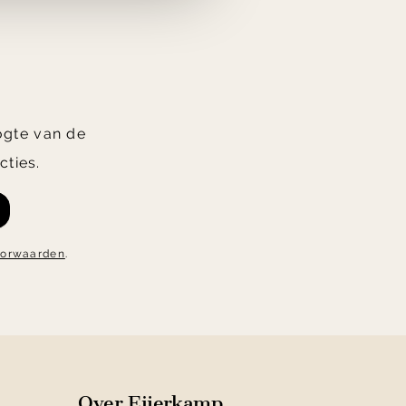
oogte van de
cties.
oorwaarden
.
Over Eijerkamp