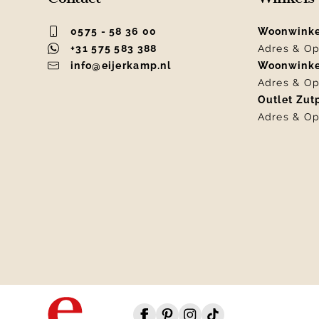
0575 - 58 36 00
Woonwink
+31 575 583 388
Adres & Op
info@eijerkamp.nl
Woonwink
Adres & Op
Outlet Zu
Adres & Op