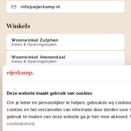
info@eijerkamp.nl
Winkels
Woonwinkel Zutphen
Adres & Openingstijden
Woonwinkel Veenendaal
Adres & Openingstijden
Outlet Zutphen
Adres & Openingstijden
Deze website maakt gebruik van cookies
Om je beter en persoonlijker te helpen, gebruiken wij cooki
TrustScore
4.7
| 15528 reviews
cookies en het verzamelen van informatie door derden voor 
gebruik te maken van onze website ga je hier mee akkoord. V
Klantenservice
cookiebeleid
.