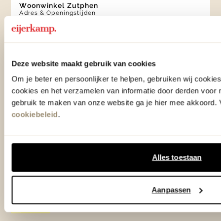
Woonwinkel Zutphen
Adres & Openingstijden
Woonwinkel Veenendaal
Adres & Openingstijden
Outlet Zutphen
Deze website maakt gebruik van cookies
Adres & Openingstijden
Om je beter en persoonlijker te helpen, gebruiken wij cooki
cookies en het verzamelen van informatie door derden voor 
gebruik te maken van onze website ga je hier mee akkoord. V
cookiebeleid
.
TrustScore
4.7
| 15523 reviews
Klantenservice
Alles toestaan
Over Eijerkamp
Aanpassen