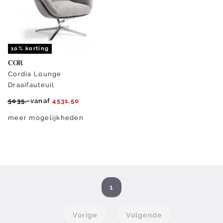
10% korting
COR
Cordia Lounge
Draaifauteuil
5035.-
vanaf
4531.50
meer mogelijkheden
1
Vorige
Volgende