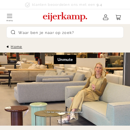
Skip to content
klanten beoordelen ons met een
9.4
menu
Submit search
Home