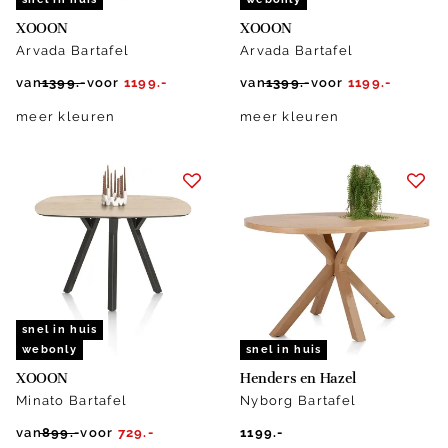
XOOON
XOOON
Arvada Bartafel
Arvada Bartafel
van
1399.-
voor
1199.-
van
1399.-
voor
1199.-
meer kleuren
meer kleuren
snel in huis
webonly
snel in huis
XOOON
Henders en Hazel
Minato Bartafel
Nyborg Bartafel
van
899.-
voor
729.-
1199.-