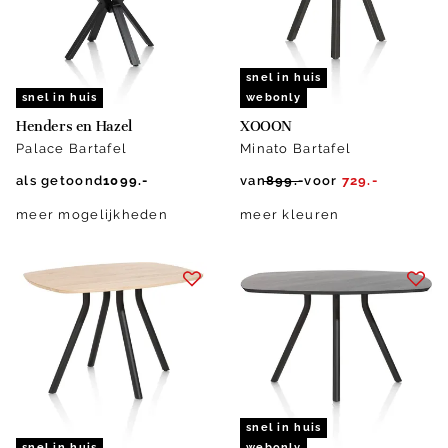
snel in huis
snel in huis
webonly
Henders en Hazel
XOOON
Palace Bartafel
Minato Bartafel
als getoond
1099.-
van
899.-
voor
729.-
meer mogelijkheden
meer kleuren
snel in huis
snel in huis
webonly