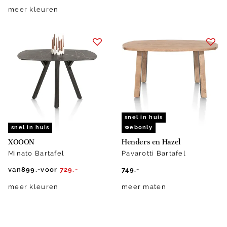
meer kleuren
snel in huis
snel in huis
webonly
XOOON
Henders en Hazel
Minato Bartafel
Pavarotti Bartafel
van
899.-
voor
729.-
749.-
meer kleuren
meer maten