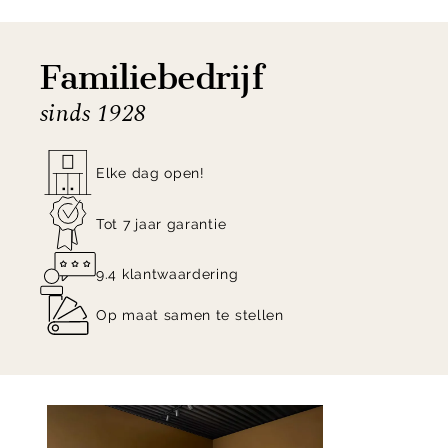
samengesteld en sluit hierdoor moeiteloos aan bij
diverse interieurstijlen.
Familiebedrijf
sinds 1928
Vraag een offerte aan voor de Ramon hoekbank uit
de Eijerkamp Collectie en ontdek de vele
mogelijkheden!
Elke dag open!
Tot 7 jaar garantie
9.4 klantwaardering
Op maat samen te stellen
Item