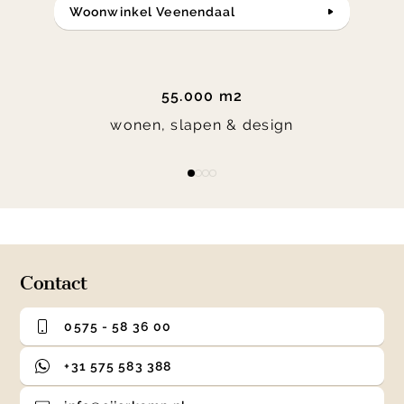
Woonwinkel Veenendaal
55.000 m2
wonen, slapen & design
Item
item
item
item
item
1
0
1
2
3
of
4
Contact
0575 - 58 36 00
+31 575 583 388