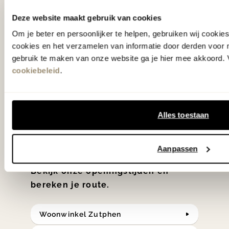
gezien op tv!
Deze website maakt gebruik van cookies
Om je beter en persoonlijker te helpen, gebruiken wij cooki
Wie kent het programma vtwonen
cookies en het verzamelen van informatie door derden voor 
'Weer verliefd op je huis' niet? We
gebruik te maken van onze website ga je hier mee akkoord. V
cookiebeleid
.
hebben met liefde de mooiste woon-,
slaap- en designcollecties
samengesteld met de mooiste
Alles toestaan
klassiekers en de nieuwste ontwerpen
in verrassende materialen en kleuren!
Aanpassen
Bekijk onze openingstijden en
bereken je route.
Woonwinkel Zutphen