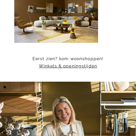
1
of
7
Eerst zien? kom woonshoppen!
Winkels & openingstijden