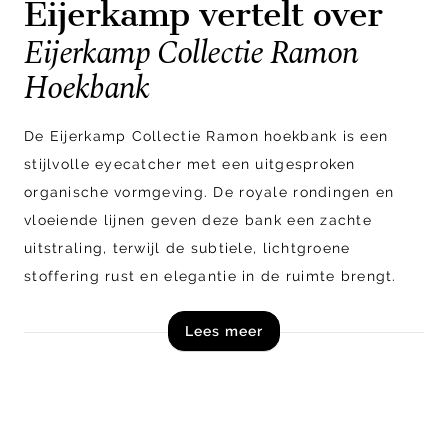
Eijerkamp vertelt over
Eijerkamp Collectie Ramon
Hoekbank
De Eijerkamp Collectie Ramon hoekbank is een
stijlvolle eyecatcher met een uitgesproken
organische vormgeving. De royale rondingen en
vloeiende lijnen geven deze bank een zachte
uitstraling, terwijl de subtiele, lichtgroene
stoffering rust en elegantie in de ruimte brengt.
Lees meer
Dankzij de royale afmetingen biedt de Ramon bank
meer dan genoeg plek om ontspannen te loungen.
De uitnodigende kussens en het afgeronde
zitgedeelte zorgen voor een comfortabele
zitervaring. De bank kan naar wens worden