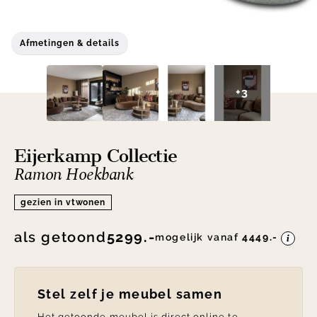
Afmetingen & details
+3
Eijerkamp Collectie
Ramon Hoekbank
gezien in vtwonen
als getoond
5299.-
mogelijk vanaf
4449.-
Stel zelf je meubel samen
Het getoonde meubel is direct online te