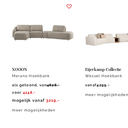
Item
1
of
5
XOOON
Eijerkamp Collectie
Merano Hoekbank
Wessel Hoekbank
als getoond, van
4628.-
vanaf
4299.-
voor
4248.-
meer mogelijkhede
mogelijk vanaf
3219.-
meer mogelijkheden