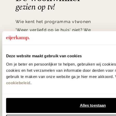
gezien op tv!
Wie kent het programma vtwonen
'Weer verliefd op je huis' niet? We
hebben met liefde de mooiste woon-,
slaap- en designcollecties
samengesteld met de mooiste
Deze website maakt gebruik van cookies
klassiekers en de nieuwste ontwerpen
Om je beter en persoonlijker te helpen, gebruiken wij cooki
cookies en het verzamelen van informatie door derden voor 
in verrassende materialen en kleuren!
gebruik te maken van onze website ga je hier mee akkoord. V
cookiebeleid
.
Bekijk onze openingstijden en
bereken je route.
Alles toestaan
Woonwinkel Zutphen