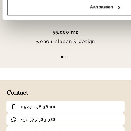
Woonwinkel Veenendaal
Aanpassen
55.000 m2
wonen, slapen & design
Item
item
item
item
item
1
0
1
2
3
of
4
Contact
0575 - 58 36 00
+31 575 583 388