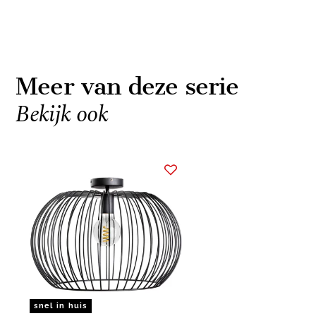
Meer van deze serie
Bekijk ook
Item
1
of
1
snel in huis