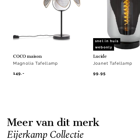
of
15
snel in huis
webonly
COCO maison
Lucide
Magnolia Tafellamp
Joanet Tafellamp
149.-
99.95
Meer van dit merk
Eijerkamp Collectie