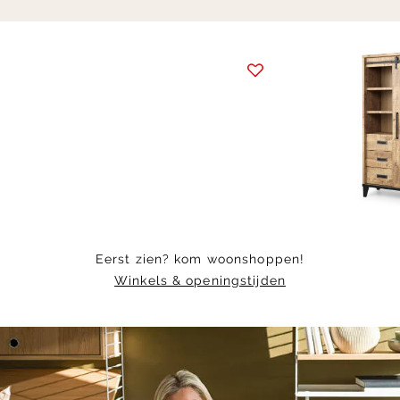
Item
1
of
2
Eerst zien? kom woonshoppen!
Winkels & openingstijden