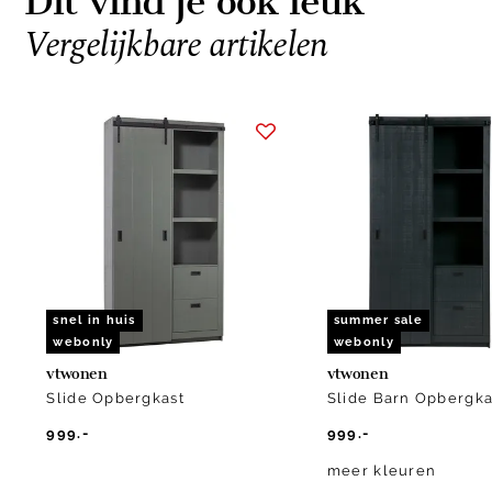
Dit vind je ook leuk
Vergelijkbare artikelen
Item
1
of
2
snel in huis
summer sale
webonly
webonly
vtwonen
vtwonen
Slide Opbergkast
Slide Barn Opbergka
999.-
999.-
meer kleuren