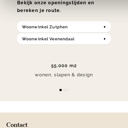
Bekijk onze openingstijden en
bereken je route.
Woonwinkel Zutphen
Woonwinkel Veenendaal
55.000 m2
wonen, slapen & design
Item
item
item
item
item
1
0
1
2
3
of
4
Contact