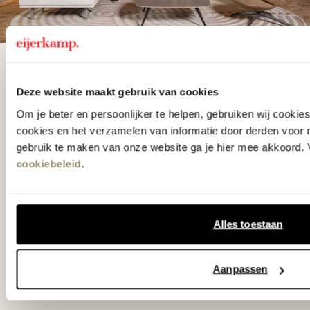
De woonwinkel
gezien op tv!
Deze website maakt gebruik van cookies
Om je beter en persoonlijker te helpen, gebruiken wij cooki
cookies en het verzamelen van informatie door derden voor 
Wie kent het programma vtwonen
gebruik te maken van onze website ga je hier mee akkoord. V
'Weer verliefd op je huis' niet? We
cookiebeleid
.
hebben met liefde de mooiste woon-,
slaap- en designcollecties
Alles toestaan
samengesteld met de mooiste
klassiekers en de nieuwste ontwerpen
Aanpassen
in verrassende materialen en kleuren!