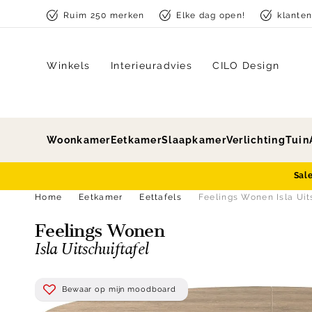
Skip to content
Ruim 250 merken
Elke dag open!
klante
Winkels
Interieuradvies
CILO Design
Woonkamer
Eetkamer
Slaapkamer
Verlichting
Tuin
Sal
Home
Eetkamer
Eettafels
Feelings Wonen Isla Uit
Feelings Wonen
Isla Uitschuiftafel
Bewaar op mijn moodboard