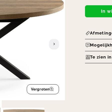
In 
Afmeting
Mogelijk
Te zien i
Vergroten