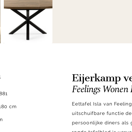
Eijerkamp ve
s
Feelings Wonen I
881
Eettafel Isla van Feeli
180 cm
uitschuifbare functie de
m
persoonlijke diners als