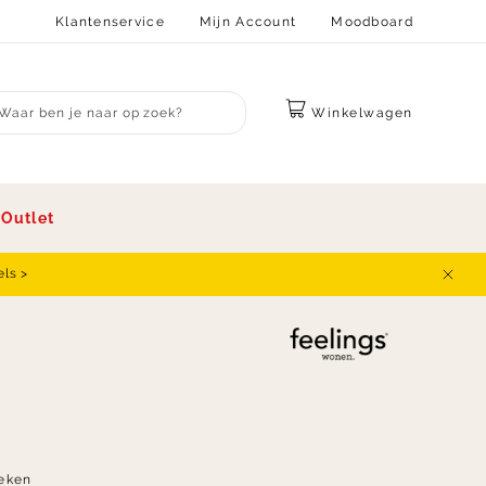
Klantenservice
Mijn Account
Moodboard
Winkelwagen
bmit search
s
Outlet
els >
Sluit
eken