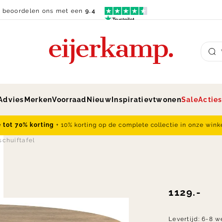
n beoordelen ons met een
9.4
Su
Advies
Merken
Voorraad
Nieuw
Inspiratie
vtwonen
Sale
Actie
e tot 70% korting
+ 10% korting op de complete collectie in onze wink
schuiftafel
1129.-
Levertijd:
6-8 w