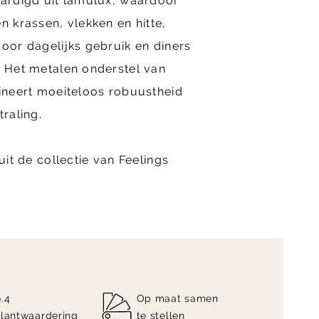
aardigd uit lamulux, waardoor
n krassen, vlekken en hitte,
voor dagelijks gebruik en diners
. Het metalen onderstel van
bineert moeiteloos robuustheid
traling.
 uit de collectie van Feelings
9.4
Op maat samen
klantwaardering
te stellen