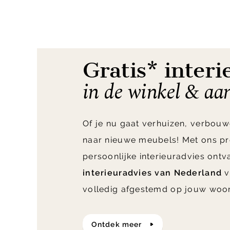
1
of
3
Gratis* interi
in de winkel & aa
Of je nu gaat verhuizen, verbouw
naar nieuwe meubels! Met ons pr
persoonlijke interieuradvies ont
interieuradvies van Nederland
v
volledig afgestemd op jouw woo
ontdek meer