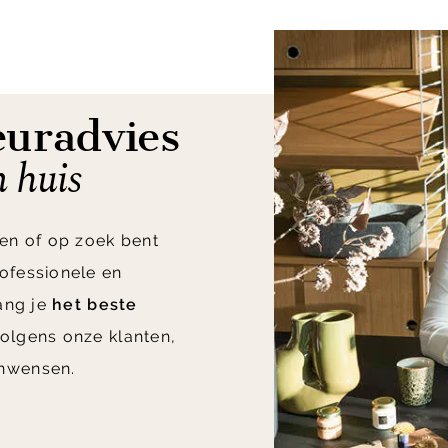
euradvies
n huis
en of op zoek bent
ofessionele en
vang je
het beste
olgens onze klanten,
nwensen.