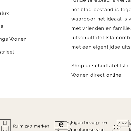
ronde tafelblad is verv
d
het blad bestand is tege
lux
waardoor het ideaal is 
ka
met vrienden en familie
uitschuiftafel Isla com
ings Wonen
met een eigentijdse uits
trieel
Shop uitschuiftafel Isla
Wonen direct online!
Eigen bezorg- en
Ruim 250 merken
montageservice