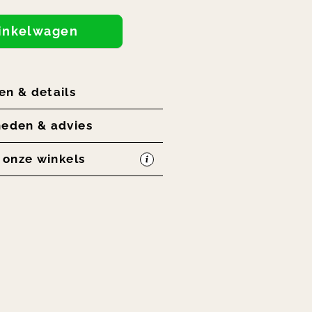
winkelwagen
en & details
heden & advies
n onze winkels