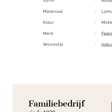
Vorm
Ron
Materiaal
Lamu
Kleur
Mok
Merk
Feel
Woonstijl
Indus
Familiebedrijf