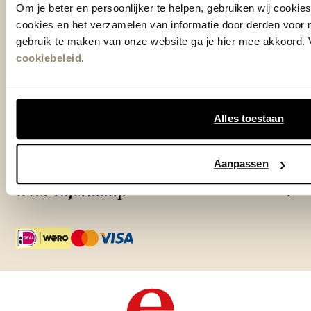
Om je beter en persoonlijker te helpen, gebruiken wij cooki
Adres & Openingstijden
cookies en het verzamelen van informatie door derden voor 
Outlet Zutphen
gebruik te maken van onze website ga je hier mee akkoord. V
Adres & Openingstijden
cookiebeleid
.
TrustScore
4.7
| 15519 reviews
Alles toestaan
Klantenservice
Aanpassen
Over Eijerkamp