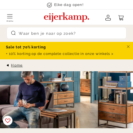
Skip to content
Elke dag open!
menu
Submit search
Sale tot 70% korting
Slu
+ 10% korting op de complete collectie in onze winkels >
Home