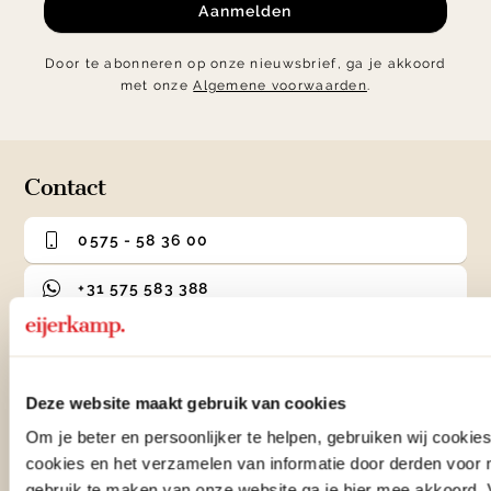
Aanmelden
Door te abonneren op onze nieuwsbrief, ga je akkoord
met onze
Algemene voorwaarden
.
Contact
0575 - 58 36 00
+31 575 583 388
info@eijerkamp.nl
Deze website maakt gebruik van cookies
Winkels
Om je beter en persoonlijker te helpen, gebruiken wij cooki
Woonwinkel Zutphen
cookies en het verzamelen van informatie door derden voor 
Adres & Openingstijden
gebruik te maken van onze website ga je hier mee akkoord. V