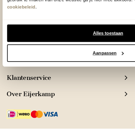
cookiebeleid
.
Woonwinkel Veenendaal
Adres & Openingstijden
Outlet Zutphen
Adres & Openingstijden
Alles toestaan
Aanpassen
TrustScore
4.7
| 15523 reviews
Klantenservice
Over Eijerkamp