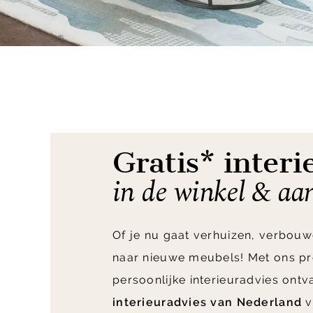
Item
1
of
11
Gratis* interi
in de winkel & aa
Of je nu gaat verhuizen, verbouw
naar nieuwe meubels! Met ons pr
persoonlijke interieuradvies ont
interieuradvies van Nederland
v