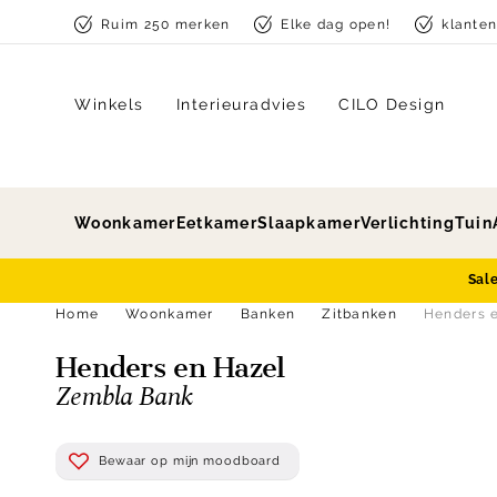
Skip to content
Ruim 250 merken
Elke dag open!
klante
Winkels
Interieuradvies
CILO Design
Woonkamer
Eetkamer
Slaapkamer
Verlichting
Tuin
Sal
Home
Woonkamer
Banken
Zitbanken
Henders 
Henders en Hazel
Zembla Bank
Bewaar op mijn moodboard