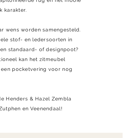
apitonneerde rug en het mooie
k karakter.
ar wens worden samengesteld.
ele stof- en ledersoorten in
Een standaard- of designpoot?
tioneel kan het zitmeubel
 een pocketvering voor nog
 de Henders & Hazel Zembla
 Zutphen en Veenendaal!