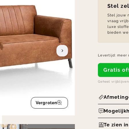
Stel ze
Stel jouw
vraag vrij
luxe stoff
bieden we 
Levertijd:
meer 
Gratis 
Geheel vrijblijve
Afmeting
Vergroten
Mogelijk
Te zien i