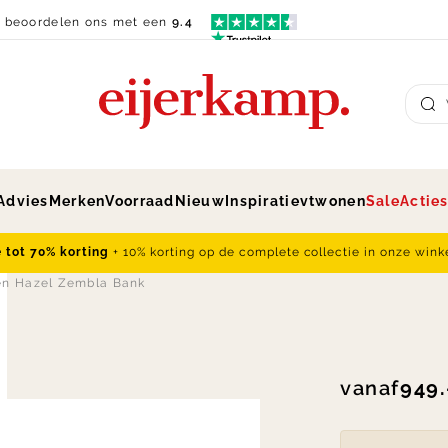
n beoordelen ons met een
9.4
Su
Advies
Merken
Voorraad
Nieuw
Inspiratie
vtwonen
Sale
Actie
e tot 70% korting
+ 10% korting op de complete collectie in onze wink
en Hazel Zembla Bank
vanaf
949.