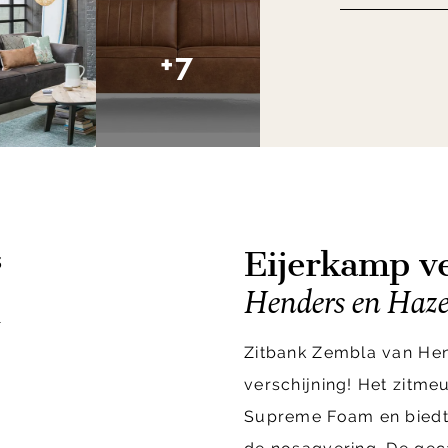
+7
Eijerkamp ve
s
Henders en Haz
1
Zitbank Zembla van Hen
verschijning! Het zitm
Supreme Foam en biedt 