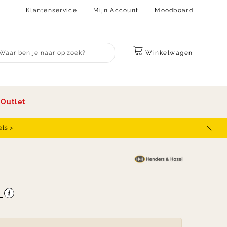
Klantenservice
Mijn Account
Moodboard
Winkelwagen
bmit search
s
Outlet
els >
Sluit
-