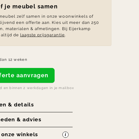
lf je meubel samen
 meubel zelf samen in onze woonwinkels of
blijvend een offerte aan. Kies uit meer dan 250
en, materialen & afmetingen. Bij Eijerkamp
altijd de
laagste prijsgarantie
.
dan 12 weken
offerte aanvragen
nd en binnen 2 werkdagen in je mailbox
en & details
heden & advies
n onze winkels