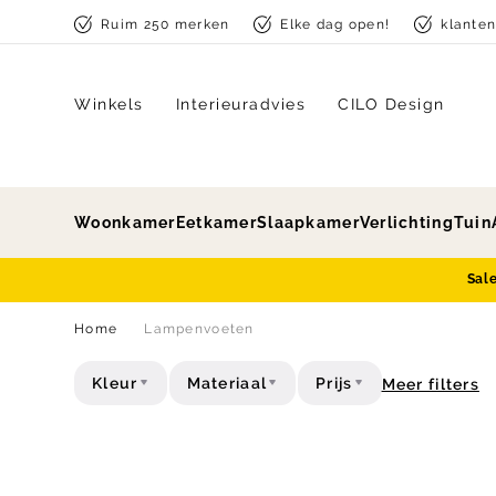
Skip to content
Ruim 250 merken
Elke dag open!
klante
Winkels
Interieuradvies
CILO Design
Woonkamer
Eetkamer
Slaapkamer
Verlichting
Tuin
Sal
Home
Lampenvoeten
Kleur
Materiaal
Prijs
Meer filters