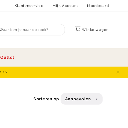
Klantenservice
Mijn Account
Moodboard
Winkelwagen
bmit search
s
Outlet
els >
Sluit
Sorteren op
Aanbevolen