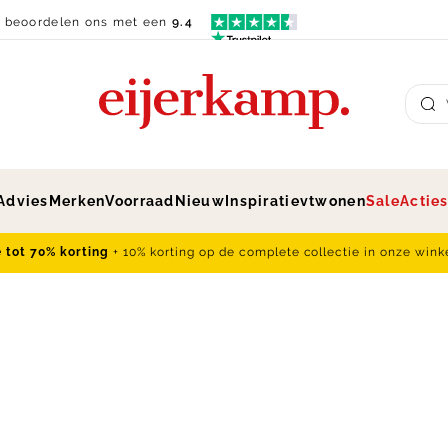
n beoordelen ons met een
9.4
Su
Advies
Merken
Voorraad
Nieuw
Inspiratie
vtwonen
Sale
Actie
e tot 70% korting
+ 10% korting op de complete collectie in onze wink