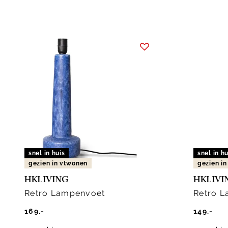
snel in huis
snel in hu
gezien in vtwonen
gezien i
HKLIVING
HKLIVI
Retro Lampenvoet
Retro 
169.-
149.-