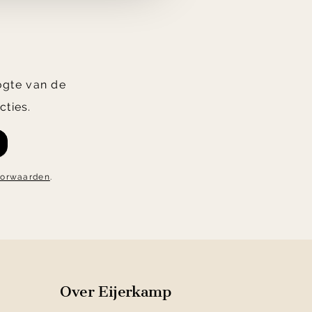
oogte van de
cties.
oorwaarden
.
Over Eijerkamp