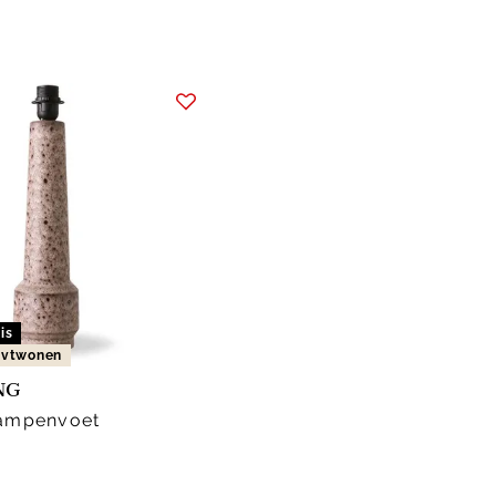
is
n vtwonen
NG
Lampenvoet