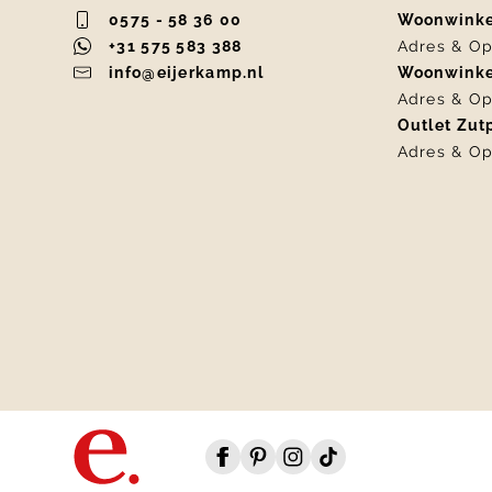
0575 - 58 36 00
Woonwink
+31 575 583 388
Adres & Op
info@eijerkamp.nl
Woonwink
Adres & Op
Outlet Zu
Adres & Op