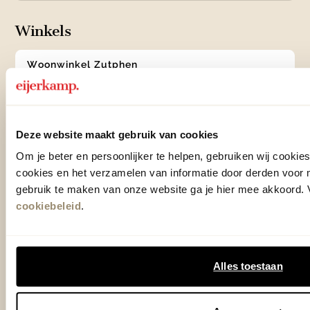
Winkels
Woonwinkel Zutphen
Adres & Openingstijden
Woonwinkel Veenendaal
Adres & Openingstijden
Deze website maakt gebruik van cookies
Outlet Zutphen
Adres & Openingstijden
Om je beter en persoonlijker te helpen, gebruiken wij cooki
cookies en het verzamelen van informatie door derden voor 
gebruik te maken van onze website ga je hier mee akkoord. V
cookiebeleid
.
TrustScore
4.7
| 15516 reviews
Klantenservice
Alles toestaan
Over Eijerkamp