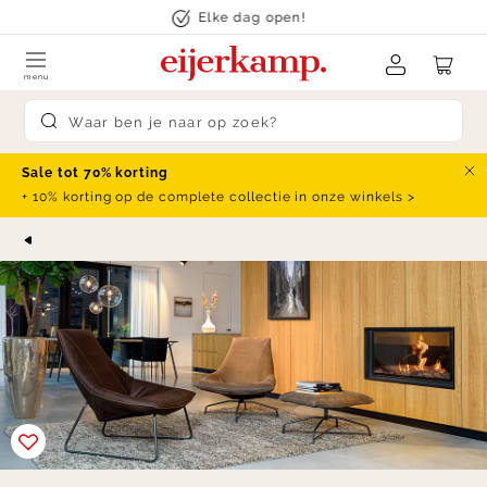
Skip to content
Elke dag open!
menu
Submit search
Sale tot 70% korting
Slu
+ 10% korting op de complete collectie in onze winkels >