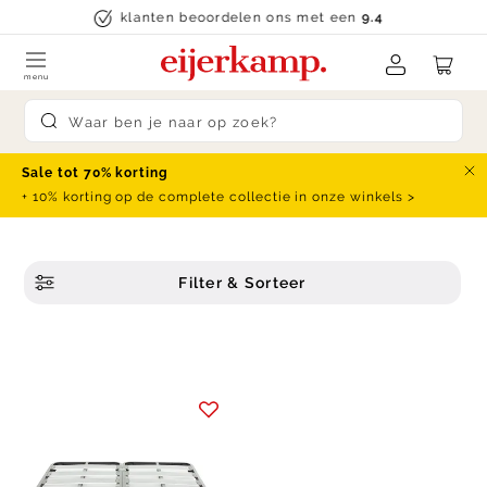
Skip to content
klanten beoordelen ons met een
9.4
menu
Submit search
Sale tot 70% korting
Slu
+ 10% korting op de complete collectie in onze winkels >
Filter & Sorteer