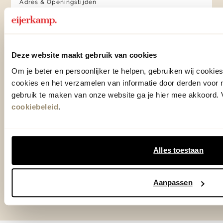
Adres & Openingstijden
Woonwinkel Veenendaal
Adres & Openingstijden
Outlet Zutphen
Deze website maakt gebruik van cookies
Adres & Openingstijden
Om je beter en persoonlijker te helpen, gebruiken wij cooki
cookies en het verzamelen van informatie door derden voor 
gebruik te maken van onze website ga je hier mee akkoord. V
TrustScore
4.7
| 15519 reviews
cookiebeleid
.
Klantenservice
Alles toestaan
Over Eijerkamp
Aanpassen