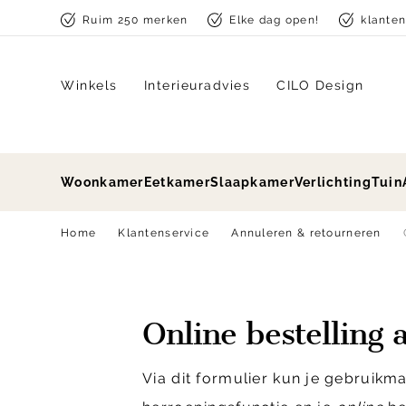
Skip to content
Ruim 250 merken
Elke dag open!
klante
Winkels
Interieuradvies
CILO Design
Woonkamer
Eetkamer
Slaapkamer
Verlichting
Tuin
Home
Klantenservice
Annuleren & retourneren
Online bestelling 
Via dit formulier kun je gebruikm