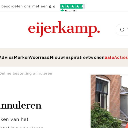
n beoordelen ons met een
9.4
Su
Advies
Merken
Voorraad
Nieuw
Inspiratie
vtwonen
Sale
Actie
Online bestelling annuleren
annuleren
aken van het