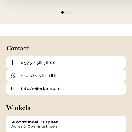
Item
item
item
item
item
1
0
1
2
3
of
4
Contact
0575 - 58 36 00
+31 575 583 388
info@eijerkamp.nl
Winkels
Woonwinkel Zutphen
Adres & Openingstijden