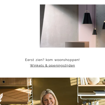
Item
1
of
2
Eerst zien? kom woonshoppen!
Winkels & openingstijden